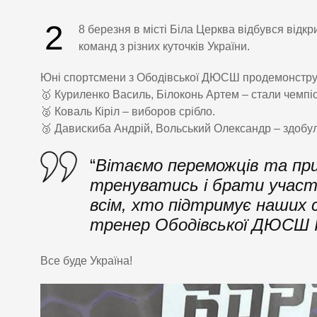
2
8 березня в місті Біла Церква відбувся відкр
команд з різних куточків України.
Юні спортсмени з Ободівської ДЮСШ продемонструв
🥇 Куриленко Василь, Білоконь Артем – стали чемпіо
🥈 Коваль Кіріл – виборов срібло.
🥉 Давискиба Андрій, Вольський Олександр – здобул
“
Вітаємо переможців та при
тренуватись і брати участь
всім, хто підтримує наших 
тренер Ободівської ДЮСШ І
Все буде Україна!