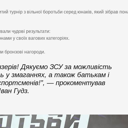
итий турнір з вільної боротьби серед юнаків, який зібрав пон
али чудові результати:
нами у своїх вагових категоріях.
и бронзові нагороди.
зерів! Дякуємо ЗСУ за можливість
 у змаганнях, а також батькам і
спортсменів!”, — прокоментував
ван Гудз.