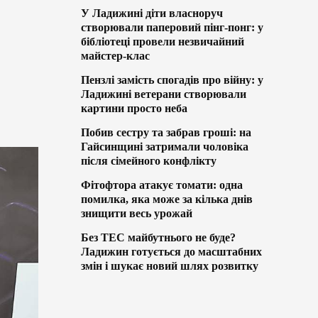
У Ладижині діти власноруч
створювали паперовий пінг-понг: у
бібліотеці провели незвичайний
майстер-клас
Пензлі замість спогадів про війну: у
Ладижині ветерани створювали
картини просто неба
Побив сестру та забрав гроші: на
Гайсинщині затримали чоловіка
після сімейного конфлікту
Фітофтора атакує томати: одна
помилка, яка може за кілька днів
знищити весь урожай
Без ТЕС майбутнього не буде?
Ладижин готується до масштабних
змін і шукає новий шлях розвитку