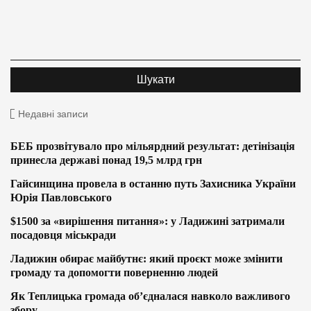
Недавні записи
БЕБ прозвітувало про мільярдний результат: детінізація
принесла державі понад 19,5 млрд грн
Гайсинщина провела в останню путь Захисника України
Юрія Павловського
$1500 за «вирішення питання»: у Ладижині затримали
посадовця міськради
Ладижин обирає майбутнє: який проєкт може змінити
громаду та допомогти поверненню людей
Як Теплицька громада об’єдналася навколо важливого
збору