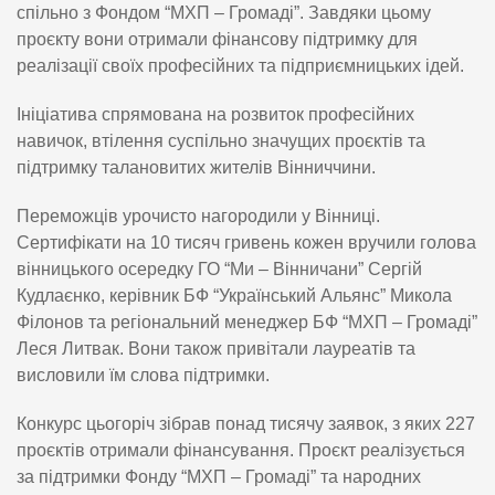
спільно з Фондом “МХП – Громаді”. Завдяки цьому
проєкту вони отримали фінансову підтримку для
реалізації своїх професійних та підприємницьких ідей.
Ініціатива спрямована на розвиток професійних
навичок, втілення суспільно значущих проєктів та
підтримку талановитих жителів Вінниччини.
Переможців урочисто нагородили у Вінниці.
Сертифікати на 10 тисяч гривень кожен вручили голова
вінницького осередку ГО “Ми – Вінничани” Сергій
Кудлаєнко, керівник БФ “Український Альянс” Микола
Філонов та регіональний менеджер БФ “МХП – Громаді”
Леся Литвак. Вони також привітали лауреатів та
висловили їм слова підтримки.
Конкурс цьогоріч зібрав понад тисячу заявок, з яких 227
проєктів отримали фінансування. Проєкт реалізується
за підтримки Фонду “МХП – Громаді” та народних