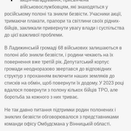
військовослужбовцям, які знаходяться у
російському полоні та зникли безвісти. Учасники акції,
тримаючи плакати, прапори та світлини своїх рідних-
бійців, закликали привернути увагу влади і суспільства
до цієї важливої проблеми.
В Ладижинській громаді 68 військових залишаються в
полоні або зникли безвісти, і родини чекають на їх
повернення вже третій рік. Депутатський корпус
громади неодноразово звертався до відповідних
структур з проханням включити наших земляків до
списків на обмін, щоб повернути їх додому. У 2023 році
вдалося повернути з полону кількох бійців ТРО, але
боротьба за кожного з них триває.
Не так давно питання підтримки родин полонених і
зниклих безвісти обговорювалося з представниками
команди офісу Омбудсмана у Вінницькій області.