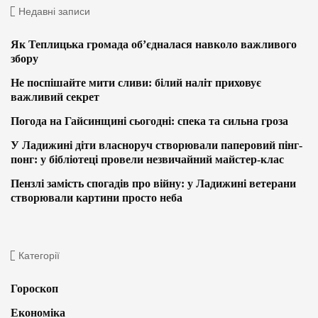
Недавні записи
Як Теплицька громада об’єдналася навколо важливого
збору
Не поспішайте мити сливи: білий наліт приховує
важливий секрет
Погода на Гайсинщині сьогодні: спека та сильна гроза
У Ладижині діти власноруч створювали паперовий пінг-
понг: у бібліотеці провели незвичайний майстер-клас
Пензлі замість спогадів про війну: у Ладижині ветерани
створювали картини просто неба
Категорії
Гороскоп
Економіка