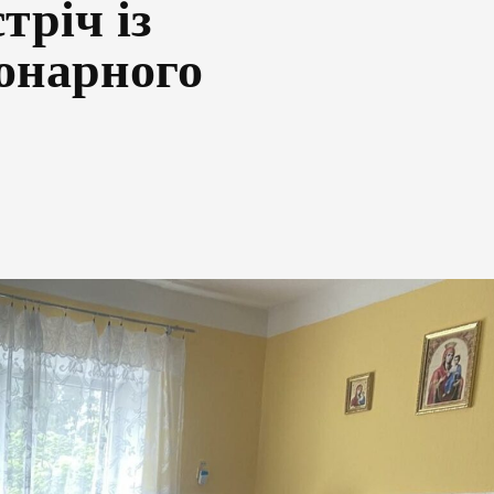
тріч із
онарного