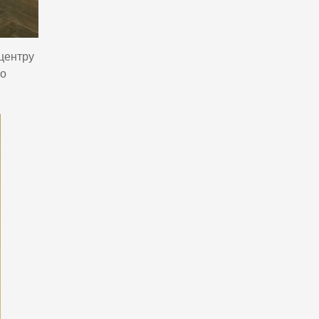
рцентру
го