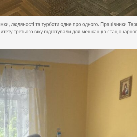
римки, людяності та турботи одне про одного. Працівники Те
итету третього віку підготували для мешканців стаціонарно