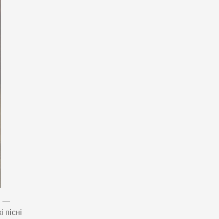
в —
 пісні