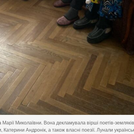
 Марії Миколаївни. Вона декламувала вірші поетів-землякі
Катерини Андронік, а також власні поезії. Лунали українські