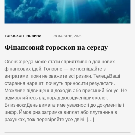
ГОРОСКОП
,
НОВИНИ
29 ЖОВТНЯ, 2025
Фінансовий гороскоп на середу
ОвенСереда може стати сприятливою для нових
фінансових ідей. Головне — не поспішайте з
витратами, поки не зважите всі ризики. ТелецьВаші
старання нарешті почнуть приносити результати.
Можливе підвищення доходів або приємний бонус. Не
відмовляйтесь від порад досвідченіших колег.
БлизнюкиДень вимагатиме уважності до документів і
цифр. Ймовірна затримка виплат або плутанина в
рахунках, тож перевіряйте усе двічі. […]