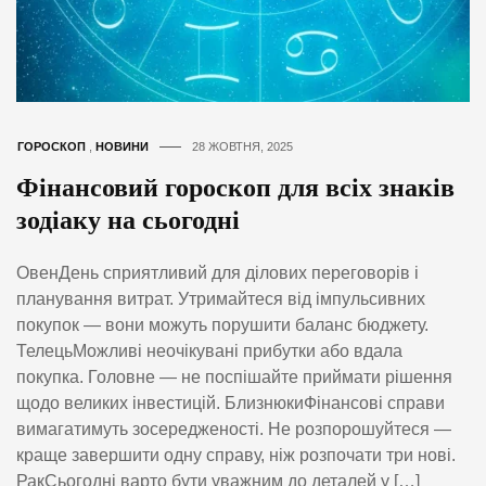
ГОРОСКОП
,
НОВИНИ
28 ЖОВТНЯ, 2025
Фінансовий гороскоп для всіх знаків
зодіаку на сьогодні
ОвенДень сприятливий для ділових переговорів і
планування витрат. Утримайтеся від імпульсивних
покупок — вони можуть порушити баланс бюджету.
ТелецьМожливі неочікувані прибутки або вдала
покупка. Головне — не поспішайте приймати рішення
щодо великих інвестицій. БлизнюкиФінансові справи
вимагатимуть зосередженості. Не розпорошуйтеся —
краще завершити одну справу, ніж розпочати три нові.
РакСьогодні варто бути уважним до деталей у […]