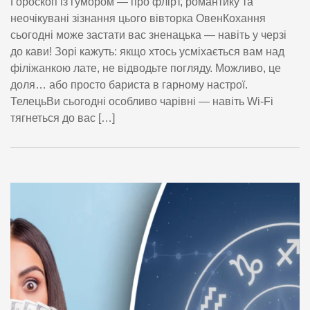
Гороскоп із гумором — про флірт, романтику та
неочікувані зізнання цього вівторка ОвенКохання
сьогодні може застати вас зненацька — навіть у черзі
до кави! Зорі кажуть: якщо хтось усміхається вам над
філіжанкою лате, не відводьте погляду. Можливо, це
доля… або просто бариста в гарному настрої.
ТелецьВи сьогодні особливо чарівні — навіть Wi-Fi
тягнеться до вас […]