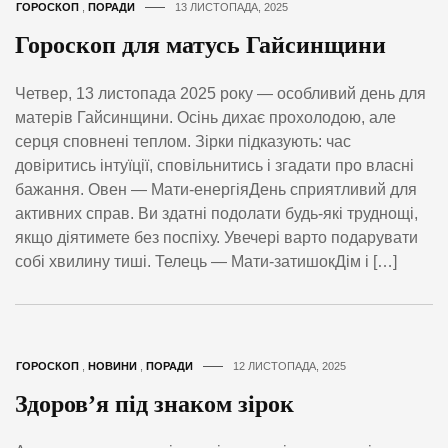
ГОРОСКОП
,
ПОРАДИ
13 ЛИСТОПАДА, 2025
Гороскоп для матусь Гайсинщини
Четвер, 13 листопада 2025 року — особливий день для
матерів Гайсинщини. Осінь дихає прохолодою, але
серця сповнені теплом. Зірки підказують: час
довіритись інтуїції, сповільнитись і згадати про власні
бажання. Овен — Мати-енергіяДень сприятливий для
активних справ. Ви здатні подолати будь-які труднощі,
якщо діятимете без поспіху. Увечері варто подарувати
собі хвилину тиші. Телець — Мати-затишокДім і […]
ГОРОСКОП
,
НОВИНИ
,
ПОРАДИ
12 ЛИСТОПАДА, 2025
Здоров’я під знаком зірок