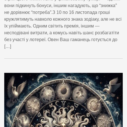
вони підкинуть бонуси, іншим нагадують, що “знижка”
не дорівнює “потреба”.З 10 по 16 листопада гроші
кружлятимуть навколо кожного знака зодіаку, але не всі
їх упіймають. Одним світить премія, іншим —
несподівані витрати, а комусь навіть шанс розбагатіти
без участі у лотереї. Овен Ваш гаманець готується до
[…]