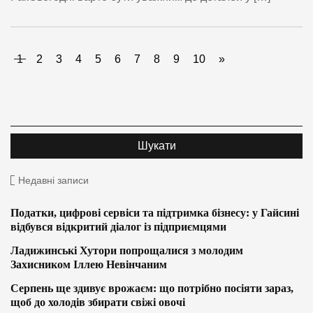
1
2
3
4
5
6
7
8
9
10
»
Недавні записи
Податки, цифрові сервіси та підтримка бізнесу: у Гайсині
відбувся відкритий діалог із підприємцями
Ладижинські Хутори попрощалися з молодим
Захисником Іллею Невінчаним
Серпень ще здивує врожаєм: що потрібно посіяти зараз,
щоб до холодів збирати свіжі овочі