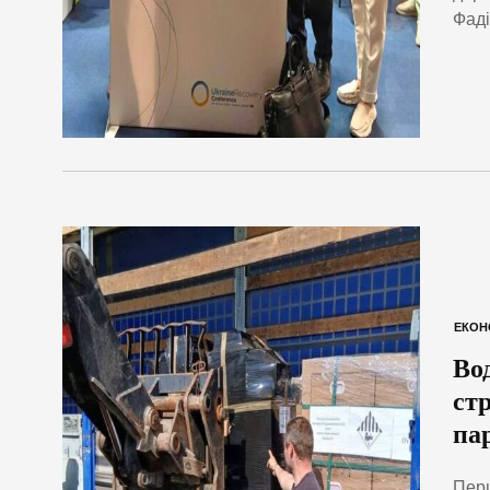
Фаді
ЕКОН
Во
ст
па
Перш