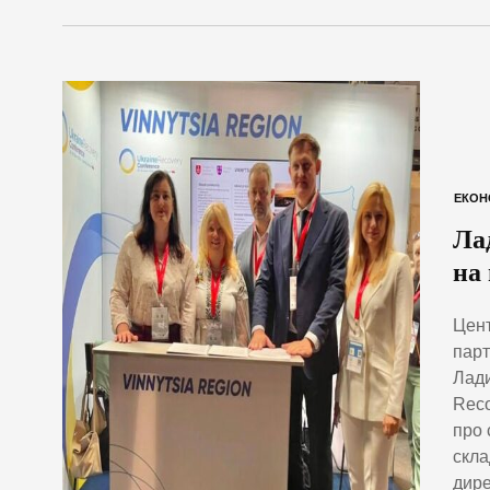
ЕКОН
Ла
на
Цент
парт
Лади
Reco
про 
скла
дире