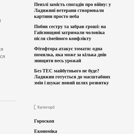
Пензлі замість спогадів про війну: у
Ладижині ветерани створювали
картини просто неба
и
Побив сестру та забрав гроші: на
Гайсинщині затримали чоловіка
після сімейного конфлікту
Фітофтора атакує томати: одна
ся
помилка, яка може за кілька днів
ься
знищити весь урожай
Без ТЕС майбутнього не буде?
Ладижин готується до масштабних
змін і шукає новий шлях розвитку
Категорії
Гороскоп
Економіка