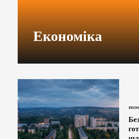
Економіка
ЕКОН
Бе
го
шл