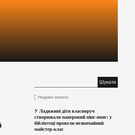
Недавні записи
У Ладижині діти власноруч
створювали паперовий пінг-понг: у
бібліотеці провели незвичайний
й
майстер-клас