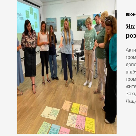
ЕКОН
Як
ро
Акти
гром
допо
відб
гром
жите
Захі
Лади