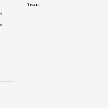
Тексти
ше
ка