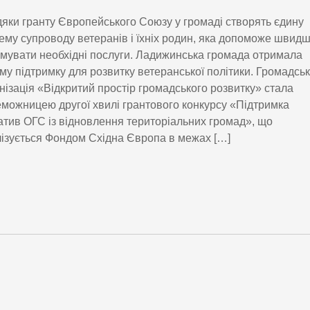
яки гранту Європейського Союзу у громаді створять єдину
ему супроводу ветеранів і їхніх родин, яка допоможе швид
мувати необхідні послуги. Ладижинська громада отримала
му підтримку для розвитку ветеранської політики. Громадсь
нізація «Відкритий простір громадського розвитку» стала
можницею другої хвилі грантового конкурсу «Підтримка
іатив ОГС із відновлення територіальних громад», що
ізується Фондом Східна Європа в межах […]