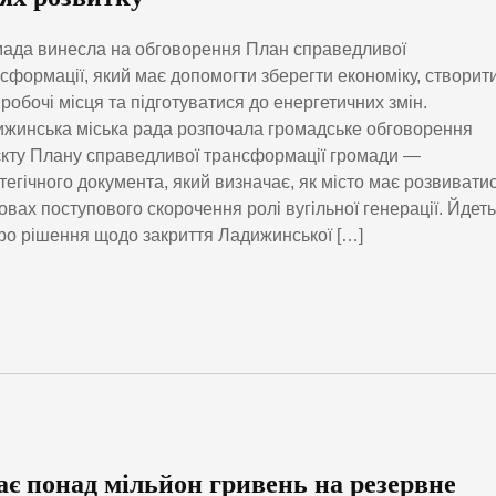
ада винесла на обговорення План справедливої
сформації, який має допомогти зберегти економіку, створит
 робочі місця та підготуватися до енергетичних змін.
жинська міська рада розпочала громадське обговорення
кту Плану справедливої трансформації громади —
тегічного документа, який визначає, як місто має розвивати
овах поступового скорочення ролі вугільної генерації. Йдет
ро рішення щодо закриття Ладижинської […]
є понад мільйон гривень на резервне