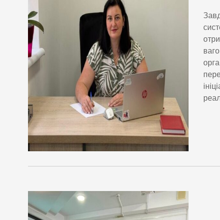
Завд
сист
отри
ваго
орга
пере
ініц
реал