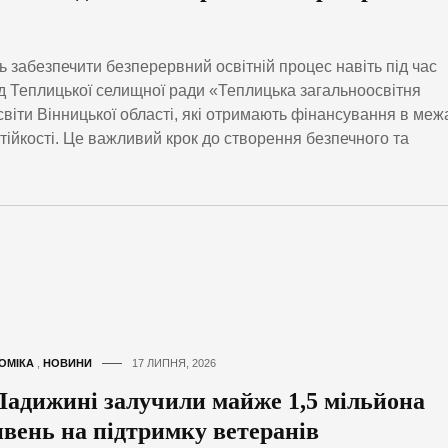
 забезпечити безперервний освітній процес навіть під час
д Теплицької селищної ради «Теплицька загальноосвітня
освіти Вінницької області, які отримають фінансування в меж
тійкості. Це важливий крок до створення безпечного та
ОМІКА
,
НОВИНИ
17 ЛИПНЯ, 2026
Ладижині залучили майже 1,5 мільйона
ивень на підтримку ветеранів