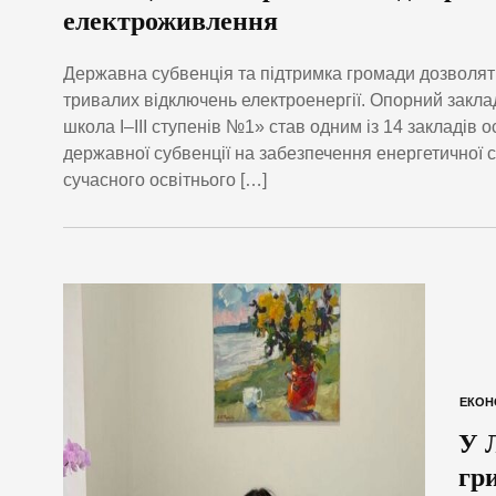
електроживлення
Державна субвенція та підтримка громади дозволять
тривалих відключень електроенергії. Опорний закла
школа І–ІІІ ступенів №1» став одним із 14 закладів 
державної субвенції на забезпечення енергетичної с
сучасного освітнього […]
ЕКОН
У 
гр