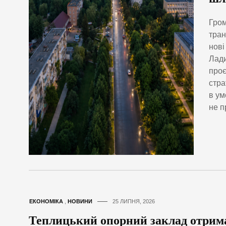
Гром
тран
нові
Лади
проє
стра
в ум
не п
ЕКОНОМІКА
,
НОВИНИ
25 ЛИПНЯ, 2026
Теплицький опорний заклад отрима