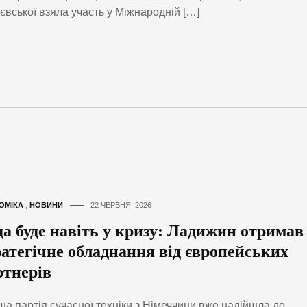
євської взяла участь у Міжнародній […]
ОМІКА
,
НОВИНИ
22 ЧЕРВНЯ, 2026
да буде навіть у кризу: Ладижин отримав
ратегічне обладнання від європейських
ртнерів
а партія сучасної техніки з Німеччини вже надійшла до