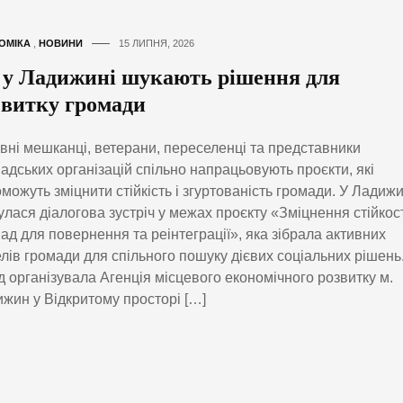
ОМІКА
,
НОВИНИ
15 ЛИПНЯ, 2026
 у Ладижині шукають рішення для
звитку громади
вні мешканці, ветерани, переселенці та представники
адських організацій спільно напрацьовують проєкти, які
можуть зміцнити стійкість і згуртованість громади. У Ладижи
улася діалогова зустріч у межах проєкту «Зміцнення стійкос
ад для повернення та реінтеграції», яка зібрала активних
лів громади для спільного пошуку дієвих соціальних рішень
д організувала Агенція місцевого економічного розвитку м.
жин у Відкритому просторі […]