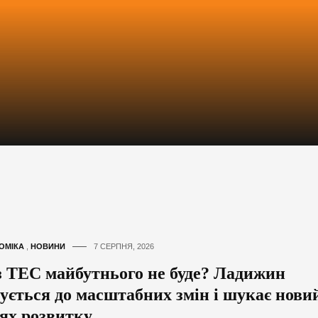
ОМІКА
,
НОВИНИ
7 СЕРПНЯ, 2026
з ТЕС майбутнього не буде? Ладижин
тується до масштабних змін і шукає нови
ях розвитку