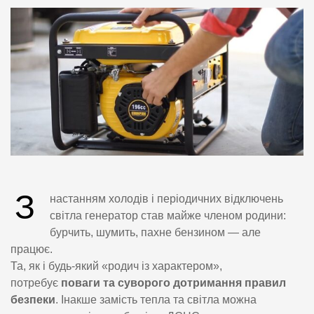
З
настанням холодів і періодичних відключень
світла генератор став майже членом родини:
бурчить, шумить, пахне бензином — але
працює.
Та, як і будь-який «родич із характером»,
потребує
поваги та суворого дотримання правил
безпеки
. Інакше замість тепла та світла можна