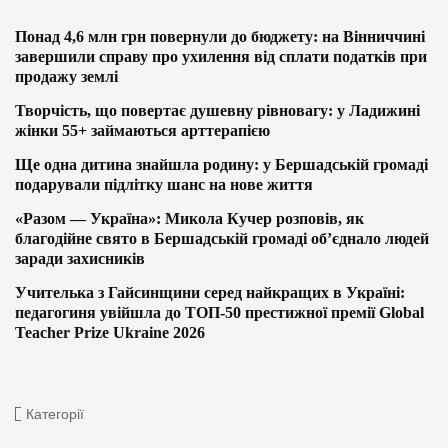
Понад 4,6 млн грн повернули до бюджету: на Вінниччині
завершили справу про ухилення від сплати податків при
продажу землі
Творчість, що повертає душевну рівновагу: у Ладижині
жінки 55+ займаються арттерапією
Ще одна дитина знайшла родину: у Бершадській громаді
подарували підлітку шанс на нове життя
«Разом — Україна»: Микола Кучер розповів, як
благодійне свято в Бершадській громаді об’єднало людей
заради захисників
Учителька з Гайсинщини серед найкращих в Україні:
педагогиня увійшла до ТОП-50 престижної премії Global
Teacher Prize Ukraine 2026
Категорії