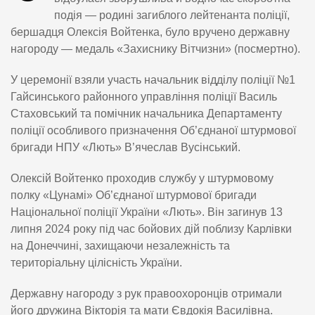
подія — родині загиблого лейтенанта поліції,
бершадця Олексія Войтенка, було вручено державну
нагороду — медаль «Захиснику Вітчизни» (посмертно).
У церемонії взяли участь начальник відділу поліції №1
Гайсинського районного управління поліції Василь
Стаховський та помічник начальника Департаменту
поліції особливого призначення Об’єднаної штурмової
бригади НПУ «Лють» В’ячеслав Вусінський.
Олексій Войтенко проходив службу у штурмовому
полку «Цунамі» Об’єднаної штурмової бригади
Національної поліції України «Лють». Він загинув 13
липня 2024 року під час бойових дій поблизу Карлівки
на Донеччині, захищаючи незалежність та
територіальну цілісність України.
Державну нагороду з рук правоохоронців отримали
його дружина Вікторія та мати Євдокія Василівна.