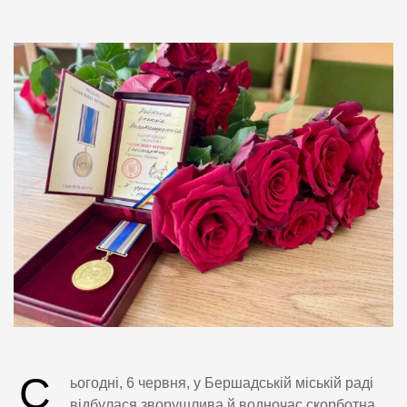
С
ьогодні, 6 червня, у Бершадській міській раді
відбулася зворушлива й водночас скорботна