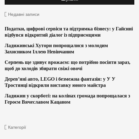
Недавні записи
Податки, цифрові сервіси та підтримка бізнесу: у Гайсині
відбувся відкритий діалог із підприємцями
Ладижинські Хутори попрощалися з молодим
Захисником Іллею Невінчаним
Серпень ще здивує врожаєм: що потрібно посіяти зараз,
щоб до холодів збирати свіжі овочі
Дерев’яні авто, LEGO і безмежна фантазія: у У У
Тростянці відкрили виставку юного майстра
Ладижин у скорботі: на колінах громада попрощалася з
Героєм Вячеславом Кацаном
Категорії