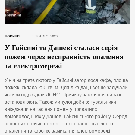
НОВИНИ
3 ЛЮТОГО, 2026
У Гайсині та Дашеві сталася серія
пожеж через несправність опалення
та електромережі
У ніч на третє лютого у Гайсині загорілося кафе, площа
пожежі склала 250 кв. м. Для ліквідації вогню залучали
чотири підрозділи ДСНС. Причину загоряння наразі
встановлюють. Також минулої доби рятувальники
виїжджали на гасіння пожеж у приватних
домоволодіннях у Дашеві Гайсинського району. Серед
основних причин пожеж — несправність пічного
опалення та коротке замикання електромережі.