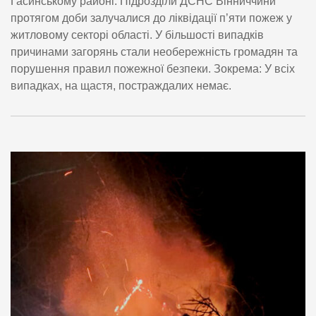
Гасинському районі. Підрозділи ДСНС Вінниччини
протягом доби залучалися до ліквідації п’яти пожеж у
житловому секторі області. У більшості випадків
причинами загорянь стали необережність громадян та
порушення правил пожежної безпеки. Зокрема: У всіх
випадках, на щастя, постраждалих немає.