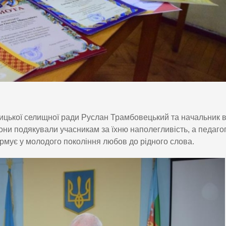
ицької селищної ради Руслан Трамбовецький та начальник в
Вони подякували учасникам за їхню наполегливість, а педаг
ормує у молодого покоління любов до рідного слова.