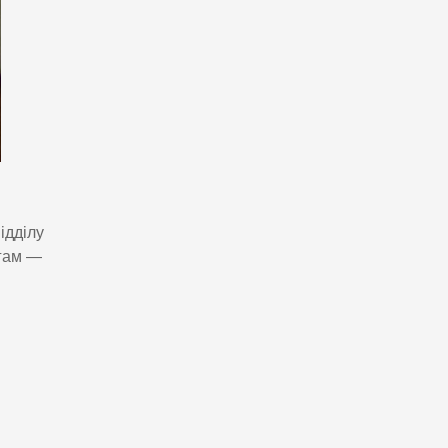
ідділу
огам —