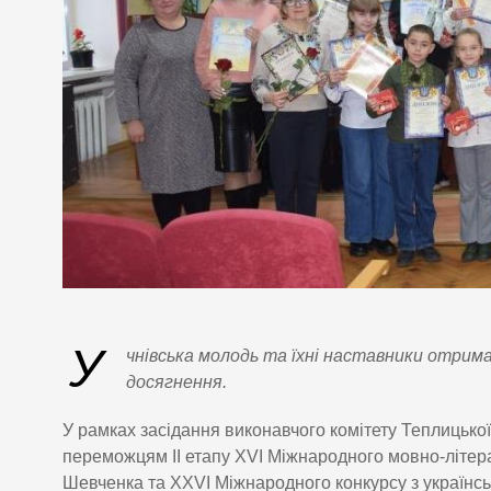
У
чнівська молодь та їхні наставники отрима
досягнення.
У рамках засідання виконавчого комітету Теплицько
переможцям ІІ етапу ХVІ Міжнародного мовно-літерат
Шевченка та ХХVI Міжнародного конкурсу з українсь