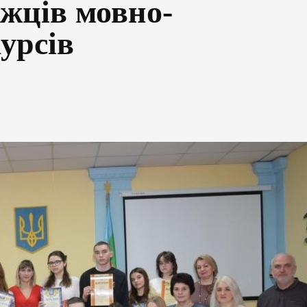
жців мовно-
урсів