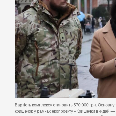
Вартість комплексу становить 570 000 грн. Основну
кришечок у рамках екопроєкту «Кришечки вкидай — 