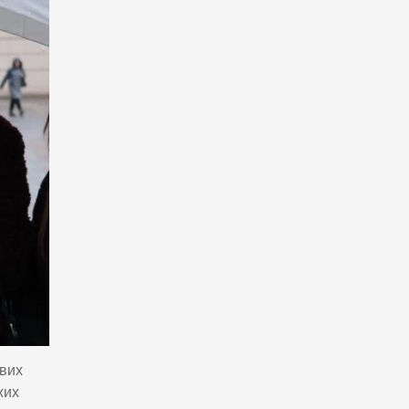
ових
жих