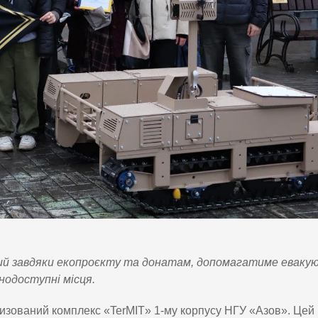
ний завдяки екопроєкту та донатам, допомагатиме еваку
нодоступні місця.
изований комплекс «TerMIT» 1-му корпусу НГУ «Азов». Цей