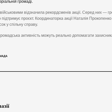
ріальній громаді.
 військовими відзначила рекордсменів акції. Серед них — г
о підтримує проєкт. Координаторка акції Наталія Прокопенко
ок у спільну справу.
а громадська активність можуть реально допомагати захисник
МАДА
азії