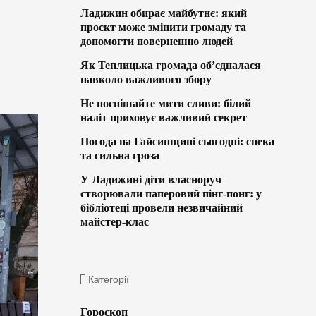
Ладижин обирає майбутнє: який
проєкт може змінити громаду та
допомогти поверненню людей
Як Теплицька громада об’єдналася
навколо важливого збору
Не поспішайте мити сливи: білий
наліт приховує важливий секрет
Погода на Гайсинщині сьогодні: спека
та сильна гроза
У Ладижині діти власноруч
створювали паперовий пінг-понг: у
бібліотеці провели незвичайний
майстер-клас
Категорії
Гороскоп