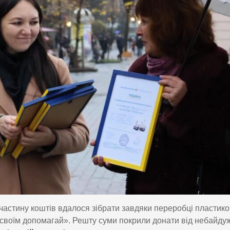
 частину коштів вдалося зібрати завдяки переробці пластик
своїм допомагай». Решту суми покрили донати від небайду