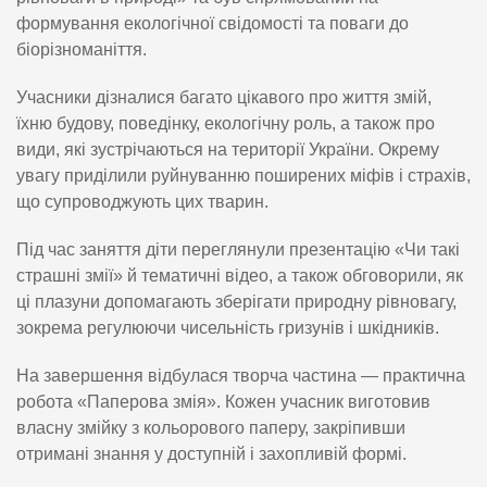
формування екологічної свідомості та поваги до
біорізноманіття.
Учасники дізналися багато цікавого про життя змій,
їхню будову, поведінку, екологічну роль, а також про
види, які зустрічаються на території України. Окрему
увагу приділили руйнуванню поширених міфів і страхів,
що супроводжують цих тварин.
Під час заняття діти переглянули презентацію «Чи такі
страшні змії» й тематичні відео, а також обговорили, як
ці плазуни допомагають зберігати природну рівновагу,
зокрема регулюючи чисельність гризунів і шкідників.
На завершення відбулася творча частина — практична
робота «Паперова змія». Кожен учасник виготовив
власну змійку з кольорового паперу, закріпивши
отримані знання у доступній і захопливій формі.