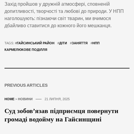
Захід пройшов у дружній атмосфері, сповненій
допитливості, творчості та любові до природи. У НПП
наголошують: пізнаючи світ тварин, ми вчимося
дбайливо ставитися до кожного його мешканця.
TAGS: #
ГАЙСИНСЬКИЙ РАЙОН
#
ДІТИ
#
ЗАНЯТТЯ
#
НПП
КАРМЕЛЮКОВЕ ПОДІЛЛЯ
PREVIOUS ARTICLES
HOME
>
НОВИНИ
21 ЛИПНЯ, 2025
Суд зобов’язав підприємця повернути
громаді водойму на Гайсинщині