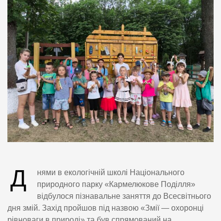
Д
нями в екологічній школі Національного
природного парку «Кармелюкове Поділля»
відбулося пізнавальне заняття до Всесвітнього
дня змій. Захід пройшов під назвою «Змії — охоронці
рівноваги в природі» та був спрямований на