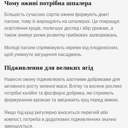
Чому ожині потрібна шпалера
Більшість сучасних сортів ожини формують довгі
пагони, тому їх вирощують на шпалерах. Це покращує
освітлення кущів, полегшує догляд і збір урожаю, а
також знижує ризик розвитку грибкових захворювань.
Молоді пагони спрямовують окремо від плодоносних,
щоб уникнути загущення насаджень.
Підживлення для великих ягід
Навесні ожину підживлюють азотними добривами для
активного росту зеленої маси. Влітку та восени рослині
потрібні калійні та фосфорні добрива, які сприяють
формуванню врожаю та зміцнюють кущ перед зимою.
Якщо під кущі регулярно вноситься перегній або
компост, потреба в додаткових підживленнях значно
зменшується.