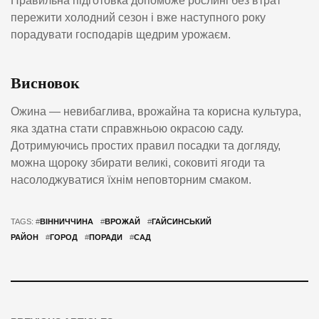
Правильна підготовка допоможе рослині без втрат
пережити холодний сезон і вже наступного року
порадувати господарів щедрим урожаєм.
Висновок
Ожина — невибаглива, врожайна та корисна культура,
яка здатна стати справжньою окрасою саду.
Дотримуючись простих правил посадки та догляду,
можна щороку збирати великі, соковиті ягоди та
насолоджуватися їхнім неповторним смаком.
TAGS: #
ВІННИЧЧИНА
#
ВРОЖАЙ
#
ГАЙСИНСЬКИЙ
РАЙОН
#
ГОРОД
#
ПОРАДИ
#
САД