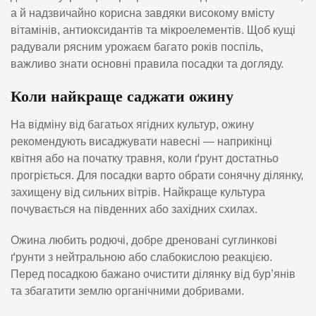
а й надзвичайно корисна завдяки високому вмісту
вітамінів, антиоксидантів та мікроелементів. Щоб кущі
радували рясним урожаєм багато років поспіль,
важливо знати основні правила посадки та догляду.
Коли найкраще саджати ожину
На відміну від багатьох ягідних культур, ожину
рекомендують висаджувати навесні — наприкінці
квітня або на початку травня, коли ґрунт достатньо
прогріється. Для посадки варто обрати сонячну ділянку,
захищену від сильних вітрів. Найкраще культура
почувається на південних або західних схилах.
Ожина любить родючі, добре дреновані суглинкові
ґрунти з нейтральною або слабокислою реакцією.
Перед посадкою бажано очистити ділянку від бур’янів
та збагатити землю органічними добривами.