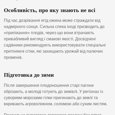
Особливість, про яку знають не всі
Під час дозрівання ягід ожина може страждати від
надмірного сонця. Сильна спека іноді призводить до
«припікання» плодів, через що вони втрачають
привабливий вигляд і смакові якості. Досвідчені
садівники рекомендують використовувати спеціальні
притіняючі сітки, які захищають урожай від палючих
променів.
Підготовка до зими
Після завершення плодоношення старі пагони
обрізають, а молоді готують до зимівлі. У регіонах із
суворими морозами гілки пригинають до землі та
вкривають агроволокном, соломою або сухим листям.