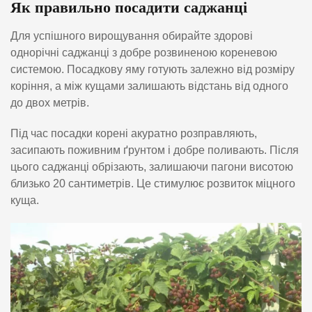
Як правильно посадити саджанці
Для успішного вирощування обирайте здорові
однорічні саджанці з добре розвиненою кореневою
системою. Посадкову яму готують залежно від розміру
коріння, а між кущами залишають відстань від одного
до двох метрів.
Під час посадки корені акуратно розправляють,
засипають поживним ґрунтом і добре поливають. Після
цього саджанці обрізають, залишаючи пагони висотою
близько 20 сантиметрів. Це стимулює розвиток міцного
куща.