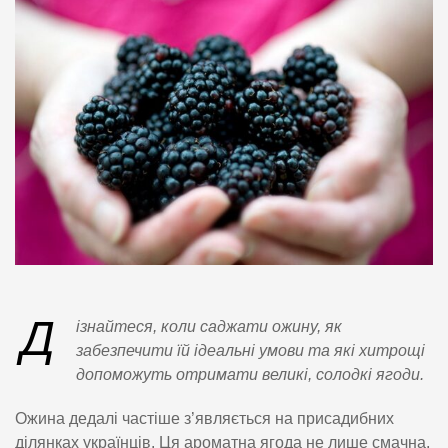
Д
ізнайтеся, коли саджати ожину, як
забезпечити їй ідеальні умови та які хитрощі
допоможуть отримати великі, солодкі ягоди.
Ожина дедалі частіше з’являється на присадибних
ділянках українців. Ця ароматна ягода не лише смачна,