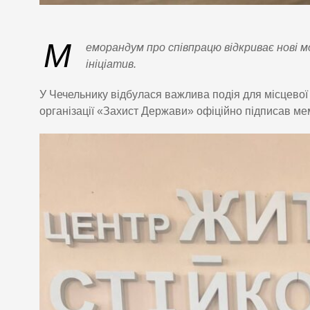
М
еморандум про співпрацю відкриває нові 
ініціатив.
У Чечельнику відбулася важлива подія для місцево
організації «Захист Держави» офіційно підписав ме