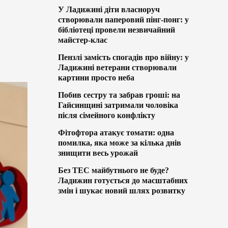
У Ладижині діти власноруч
створювали паперовий пінг-понг: у
бібліотеці провели незвичайний
майстер-клас
Пензлі замість спогадів про війну: у
Ладижині ветерани створювали
картини просто неба
Побив сестру та забрав гроші: на
Гайсинщині затримали чоловіка
після сімейного конфлікту
Фітофтора атакує томати: одна
помилка, яка може за кілька днів
знищити весь урожай
Без ТЕС майбутнього не буде?
Ладижин готується до масштабних
змін і шукає новий шлях розвитку