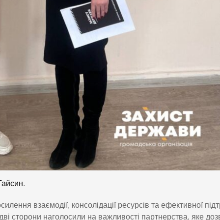
Гайсин
.
силення взаємодії, консолідації ресурсів та ефективної під
дві сторони наголосили на важливості партнерства, яке доз