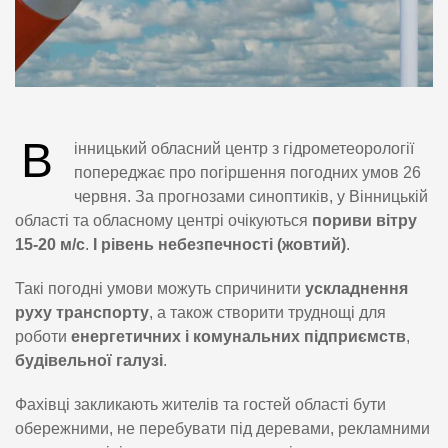
В
інницький обласний центр з гідрометеорології
попереджає про погіршення погодних умов 26
червня. За прогнозами синоптиків, у Вінницькій
області та обласному центрі очікуються
пориви вітру
15-20 м/с
.
І рівень небезпечності (жовтий)
.
Такі погодні умови можуть спричинити
ускладнення
руху транспорту
, а також створити труднощі для
роботи
енергетичних і комунальних підприємств
,
будівельної галузі
.
Фахівці закликають жителів та гостей області бути
обережними, не перебувати під деревами, рекламними