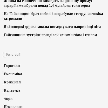
Жнива на Вінниччині виходять на фінішну пряму:
аграрії вже зібрали понад 1,4 мільйона тонн зерна
На Гайсинщині брат побив і пограбував сестру: чоловіка
затримали
Які плодові дерева можна висаджувати наприкінці літа
Гайсинщина зустріне понеділок ясним небом і теплом
Категорії
Гороскоп
Економіка
Кримінал
Культура
люди
Некрологи