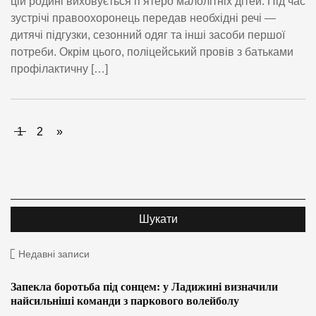
цій родині виховується п’ятеро малолітніх дітей. Під час
зустрічі правоохоронець передав необхідні речі —
дитячі підгузки, сезонний одяг та інші засоби першої
потреби. Окрім цього, поліцейський провів з батьками
профілактичну […]
1
2
»
Недавні записи
Запекла боротьба під сонцем: у Ладижині визначили
найсильніші команди з паркового волейболу