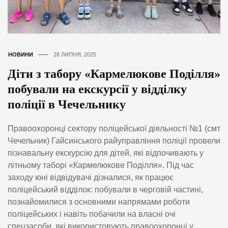
НОВИНИ
28 ЛИПНЯ, 2025
Діти з табору «Кармелюкове Поділля»
побували на екскурсії у відділку
поліції в Чечельнику
Правоохоронці сектору поліцейської діяльності №1 (смт
Чечельник) Гайсинського райуправління поліції провели
пізнавальну екскурсію для дітей, які відпочивають у
літньому таборі «Кармелюкове Поділля». Під час
заходу юні відвідувачі дізналися, як працює
поліцейський відділок: побували в черговій частині,
познайомилися з основними напрямами роботи
поліцейських і навіть побачили на власні очі
спецзасоби, які використовують правоохоронці у