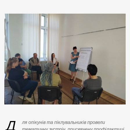
Д
ля опікунів та піклувальників провели
тематичну зустріч, присвячену профілактиці