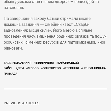
обмін думками став цінним джерелом нових ідей та
натхнення.
На завершення заходу батьки отримали цікаве
домашнє завдання — сімейний квест «Скарби
відновлення: місця сили». Його метою є спільне
проведення часу, зміцнення родинних зв’язків та пошук
особистих і сімейних ресурсів для підтримки емоційної
рівноваги.
TAGS: #
ВИХОВАННЯ
#
ВІННИЧЧИНА
#
ГАЙСИНСЬКИЙ
РАЙОН
#
ДІТИ
#
ЛЮБОВ
#
ОПІКУНСТВО
#
ТЕРПІННЯ
#
ЧЕЧЕЛЬНИЦЬКА
ГРОМАДА
PREVIOUS ARTICLES