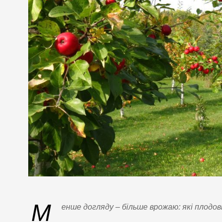
М
енше догляду – більше врожаю: які плодов