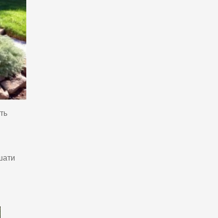
ть
шати