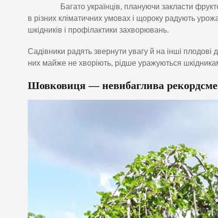
Багато українців, плануючи закласти фрук
в різних кліматичних умовах і щороку радують урожа
шкідників і профілактики захворювань.
Садівники радять звернути увагу й на інші плодові д
них майже не хворіють, рідше уражуються шкідникам
Шовковиця — невибаглива рекордсме