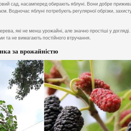
товий сад, насамперед обирають яблуні. Вони добре прижи
єм. Водночас яблуні потребують регулярної обрізки, захисту
ерева, які не менш урожайні, але значно простіші у догляді. 
и та не вимагають постійного втручання.
нка за врожайністю