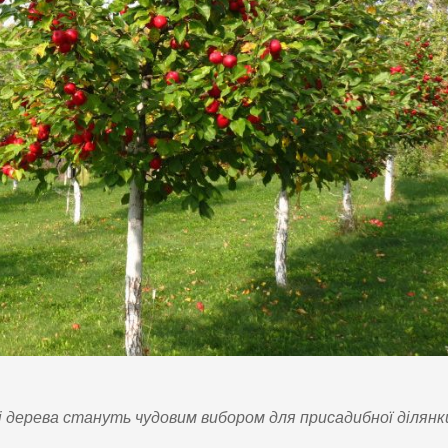
і дерева стануть чудовим вибором для присадибної ділянк