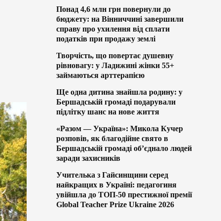
Понад 4,6 млн грн повернули до
бюджету: на Вінниччині завершили
справу про ухилення від сплати
податків при продажу землі
Творчість, що повертає душевну
рівновагу: у Ладижині жінки 55+
займаються арттерапією
Ще одна дитина знайшла родину: у
Бершадській громаді подарували
підлітку шанс на нове життя
«Разом — Україна»: Микола Кучер
розповів, як благодійне свято в
Бершадській громаді об’єднало людей
заради захисників
Учителька з Гайсинщини серед
найкращих в Україні: педагогиня
увійшла до ТОП-50 престижної премії
Global Teacher Prize Ukraine 2026