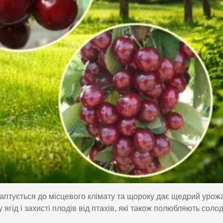
аптується до місцевого клімату та щороку дає щедрий урож
 ягід і захисті плодів від птахів, які також полюбляють солод