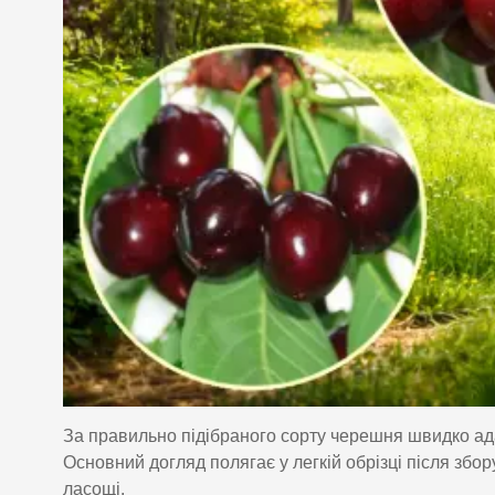
За правильно підібраного сорту черешня швидко ад
Основний догляд полягає у легкій обрізці після збору
ласощі.