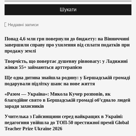
Недавні записи
Понад 4,6 млн грн повернули до бюджету: на Вінниччині
завершили справу про ухилення від сплати податків при
продажу землі
Творчість, що повертає душевну рівновагу: у Ладижині
жінки 55+ займаються арттерапією
Ще одна дитина знайшла родину: у Бершадській громаді
подарували підлітку шанс на нове життя
«Разом — Україна»: Микола Кучер розповів, як
благодійне свято в Бершадській громаді об’єднало людей
заради захисників
Учителька з Гайсинщини серед найкращих в Україні:
педагогиня увійшла до ТОП-50 престижної премії Global
Teacher Prize Ukraine 2026