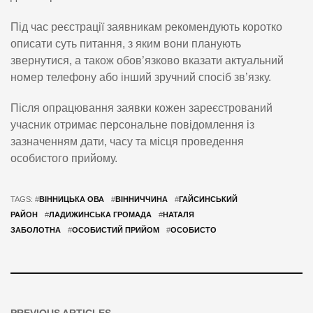
Під час реєстрації заявникам рекомендують коротко
описати суть питання, з яким вони планують
звернутися, а також обов’язково вказати актуальний
номер телефону або інший зручний спосіб зв’язку.
Після опрацювання заявки кожен зареєстрований
учасник отримає персональне повідомлення із
зазначенням дати, часу та місця проведення
особистого прийому.
TAGS: #
ВІННИЦЬКА ОВА
#
ВІННИЧЧИНА
#
ГАЙСИНСЬКИЙ
РАЙОН
#
ЛАДИЖИНСЬКА ГРОМАДА
#
НАТАЛЯ
ЗАБОЛОТНА
#
ОСОБИСТИЙ ПРИЙОМ
#
ОСОБИСТО
PREVIOUS ARTICLES