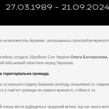
та незалежність держави, залишившись прикладом мужност
агибель солдата Збройних Сил України
Олега Богомолова
,
вій військовий обов’язок перед Україною.
а територіальна громада
.
до останнього подиху боронив свободу, незалежність і мирн
я у пам’яті громади як символ мужності, стійкості та
й площі міста відбудеться траурний мітинг, під час якого жит