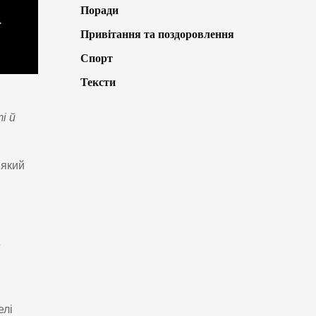
Поради
Привітання та поздоровлення
Спорт
Тексти
і й
 який
е
елі