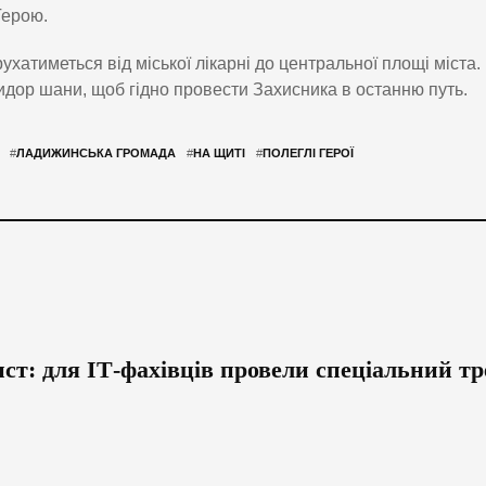
Герою.
хатиметься від міської лікарні до центральної площі міста.
дор шани, щоб гідно провести Захисника в останню путь.
#
ЛАДИЖИНСЬКА ГРОМАДА
#
НА ЩИТІ
#
ПОЛЕГЛІ ГЕРОЇ
т: для ІТ-фахівців провели спеціальний тр