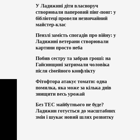
У Ладижині діти власноруч
створювали паперовий пінг-понг: у
бібліотеці провели незвичайний
майстер-клас
Пензлі замість спогадів про війну: у
Ладижині ветерани створювали
картини просто неба
Побив сестру та забрав гроші: на
Гайсинщині затримали чоловіка
після сімейного конфлікту
Фітофтора атакує томати: одна
помилка, яка може за кілька днів
знищити весь урожай
Без ТЕС майбутнього не буде?
Ладижин готується до масштабних
змін і шукає новий шлях розвитку