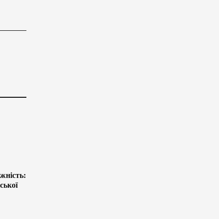
жність:
ської