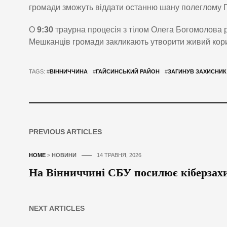
громади зможуть віддати останню шану полеглому 
О
9:30
траурна процесія з тілом Олега Богомолова ру
Мешканців громади закликають утворити живий кори
TAGS: #
ВІННИЧЧИНА
#
ГАЙСИНСЬКИЙ РАЙОН
#
ЗАГИНУВ ЗАХИСНИК
PREVIOUS ARTICLES
HOME
>
НОВИНИ
14 ТРАВНЯ, 2026
На Вінниччині СБУ посилює кіберзахис
NEXT ARTICLES