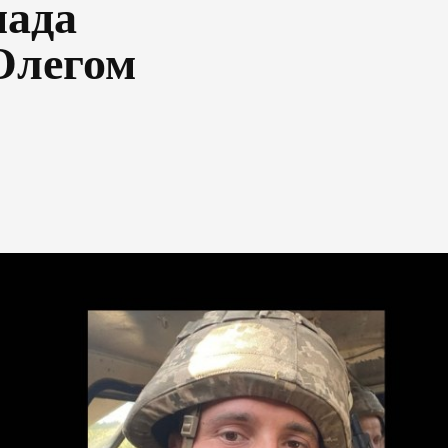
мада
Олегом