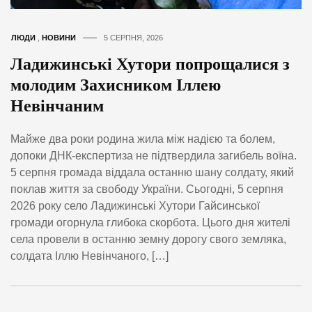
ЛЮДИ
,
НОВИНИ
5 СЕРПНЯ, 2026
Ладижинські Хутори попрощалися з
молодим Захисником Іллею
Невінчаним
Майже два роки родина жила між надією та болем,
допоки ДНК-експертиза не підтвердила загибель воїна.
5 серпня громада віддала останню шану солдату, який
поклав життя за свободу України. Сьогодні, 5 серпня
2026 року село Ладижинські Хутори Гайсинської
громади огорнула глибока скорбота. Цього дня жителі
села провели в останню земну дорогу свого земляка,
солдата Іллю Невінчаного, […]