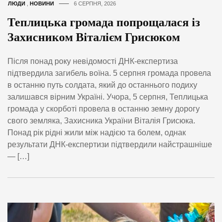
ЛЮДИ
,
НОВИНИ
6 СЕРПНЯ, 2026
Теплицька громада попрощалася із
Захисником Віталієм Грисюком
Після понад року невідомості ДНК-експертиза
підтвердила загибель воїна. 5 серпня громада провела
в останню путь солдата, який до останнього подиху
залишався вірним Україні. Учора, 5 серпня, Теплицька
громада у скорботі провела в останню земну дорогу
свого земляка, Захисника України Віталія Грисюка.
Понад рік рідні жили між надією та болем, однак
результати ДНК-експертизи підтвердили найстрашніше
— […]