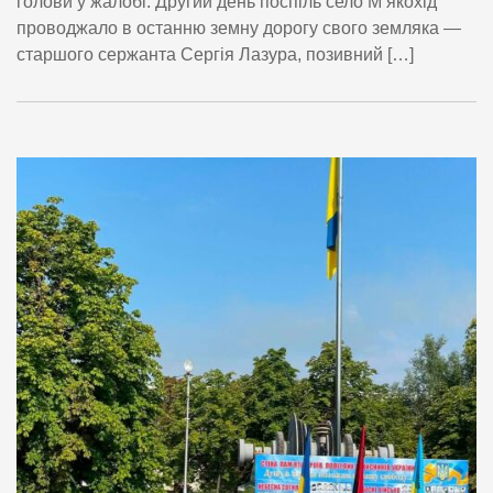
голови у жалобі. Другий день поспіль село М’якохід
проводжало в останню земну дорогу свого земляка —
старшого сержанта Сергія Лазура, позивний […]