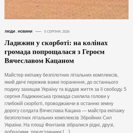
ЛЮДИ
,
НОВИНИ
5 СЕРПНЯ, 2026
Ладижин у скорботі: на колінах
громада попрощалася з Героєм
Вячеславом Кацаном
Майстер екіпажу безпілотних літальних комплексів,
який двічі пережив важкі поранення, до останнього
подиху захищав Україну та віддав життя за її свободу. 5
серпня Ладижинська громада схилила голови у
глибокій скорботі, проводжаючи в останню земну
дорогу солдата Вячеслава Кацана — майстра екіпажу
безпілотних літальних комплексів Збройних Сил
України. На площі Фонтанів зібралися рідні, друзі,
побратими, представники […]