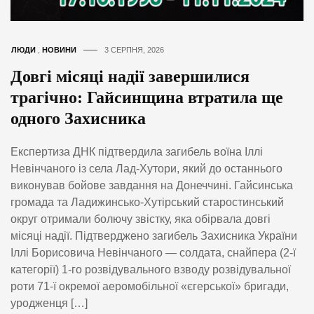
ЛЮДИ
,
НОВИНИ
3 СЕРПНЯ, 2026
Довгі місяці надії завершилися
трагічно: Гайсинщина втратила ще
одного Захисника
Експертиза ДНК підтвердила загибель воїна Іллі
Невінчаного із села Лад-Хутори, який до останнього
виконував бойове завдання на Донеччині. Гайсинська
громада та Ладижинсько-Хутірський старостинський
округ отримали болючу звістку, яка обірвала довгі
місяці надії. Підтверджено загибель Захисника України
Іллі Борисовича Невінчаного — солдата, снайпера (2-ї
категорії) 1-го розвідувального взводу розвідувальної
роти 71-ї окремої аеромобільної «єгерської» бригади,
уродженця […]