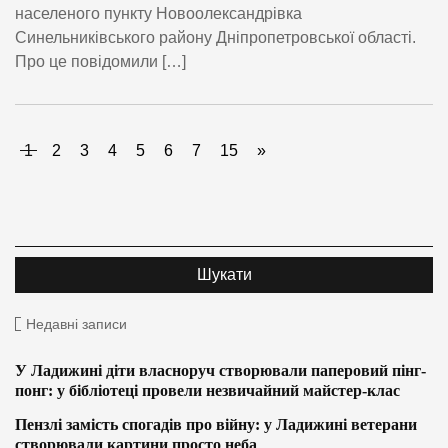
населеного пункту Новоолександрівка
Синельниківського району Дніпропетровської області.
Про це повідомили […]
1
2
3
4
5
6
7
15
»
Недавні записи
У Ладижині діти власноруч створювали паперовий пінг-
понг: у бібліотеці провели незвичайний майстер-клас
Пензлі замість спогадів про війну: у Ладижині ветерани
створювали картини просто неба