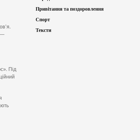
Привітання та поздоровлення
Спорт
ов’я.
Тексти
 —
с». Під
ційний
я
ають