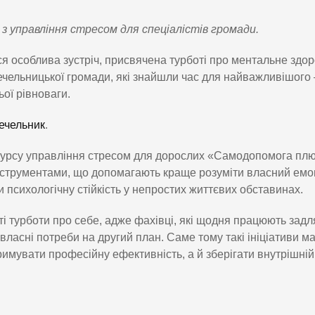
 управління стресом для спеціалістів громади.
я особлива зустріч, присвячена турботі про ментальне здор
 Чечельницької громади, які знайшли час для найважливішого
ої рівноваги.
Чечельник
.
 курсу управління стресом для дорослих «Самодопомога плю
 інструментами, що допомагають краще розуміти власний емо
и психологічну стійкість у непростих життєвих обставинах.
ті турботи про себе, адже фахівці, які щодня працюють задл
ласні потреби на другий план. Саме тому такі ініціативи м
имувати професійну ефективність, а й зберігати внутрішній