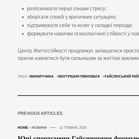
розпізнавати перші ознаки стресу;
зберігати спокій у критичних ситуаціях;
підтримувати себе та колег у складні періоди;
формувати навички психологічної стійкості у по
Центр Життєстійкості продовжує залишатися простор
прагне навчитися бути сильнішим за життєві виклики
TAGS: #
ВІННИЧЧИНА
#
ВНУТРІШНЯ РІВНОВАГА
#
ГАЙСИНСЬКИЙ РА
PREVIOUS ARTICLES
HOME
>
НОВИНИ
12 ТРАВНЯ, 2026
Юні спортсмени Гайсинщини формують