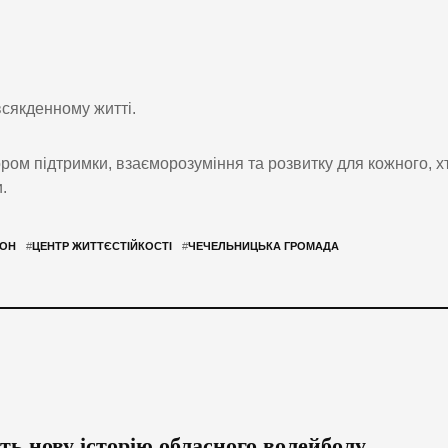
всякденному житті.
ом підтримки, взаєморозуміння та розвитку для кожного, х
.
ЙОН
#
ЦЕНТР ЖИТТЄСТІЙКОСТІ
#
ЧЕЧЕЛЬНИЦЬКА ГРОМАДА
 нову історію обласного волейболу