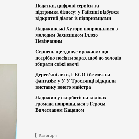
Податки, цифрові сервіси та
підтримка бізнесу: у Гайсині відбувся
відкритий діалог із підприємцями
Ладижинські Хутори попрощалися з
молодим Захисником Іллею
Невінчаним
Серпень ще здивує врожаєм: що
потрібно посіяти зараз, щоб до холодів
збирати свіжі овочі
Дерев’яні авто, LEGO і безмежна
фантазія: у У У Тростянці відкрили
виставку юного майстра
Ладижин у скорботі: на колінах
громада попрощалася з Героєм
Вячеславом Кацаном
Категорії