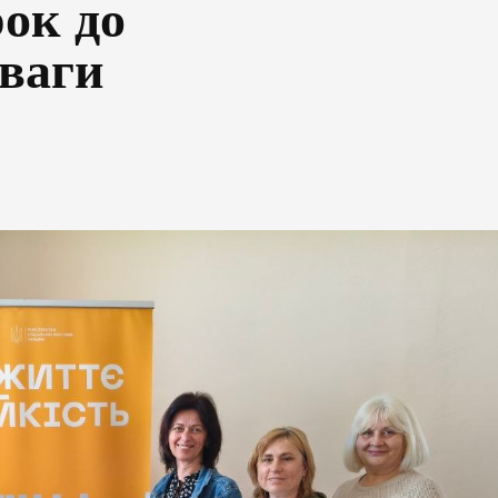
рок до
оваги