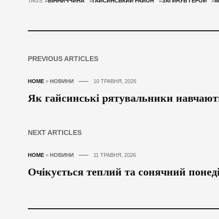
TAGS: #
ВІННИЧЧИНА
#
ГАЙСИНСЬКИЙ РАЙОН
#
ЗАГИНУВ ГЕРОЙ
#
М
PREVIOUS ARTICLES
HOME
>
НОВИНИ
10 ТРАВНЯ, 2026
Як гайсинські рятувальники навчають
NEXT ARTICLES
HOME
>
НОВИНИ
11 ТРАВНЯ, 2026
Очікується теплий та сонячний понед