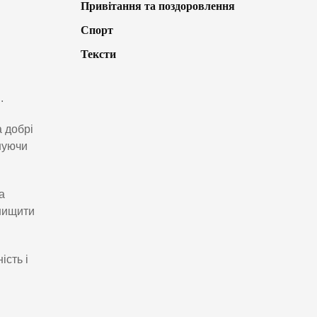
Привітання та поздоровлення
Спорт
Тексти
н
.
а добрі
нуючи
а
 нищити
ість і