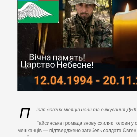
П
ісля довгих місяців надії та очікування Д
Гайсинська громада знову схиляє голови у 
мешканців — підтверджено загибель солдата Євгенія