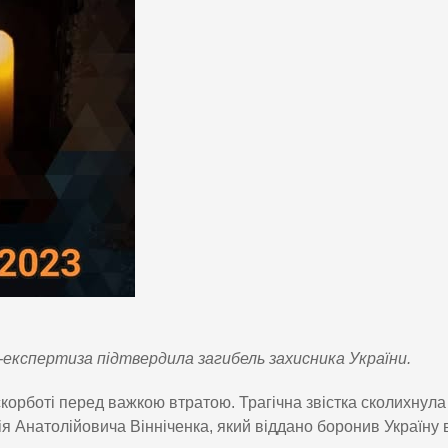
НК-експертиза підтвердила загибель захисника України.
скорботі перед важкою втратою. Трагічна звістка сколихнула
 Анатолійовича Вінніченка, який віддано боронив Україну 