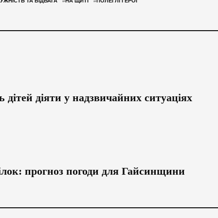
УЖНІСТЬ ТА ВІДВАГА
#
НА ЩИТІ
#
ПОЛЕГЛІ ГЕРОЇ
 дітей діяти у надзвичайних ситуаціях
ілок: прогноз погоди для Гайсинщини