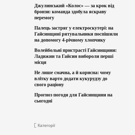
Джулинський «Колос» — за крок від
бронзи: команда здобула яскраву
перемогу
Палець застряг у електроскутері: на
Гайсинщині рятувальники поспішили
на допомогу 4-річному хлопчику
Волейбольні пристрасті Гайсинщини:
Ладижин та Гайсин вибороли перші
місця
Не лише смачна, а й корисна: чому
влітку варто додати кукурудзу до
свого раціону
Прогноз погоди для Гайсинщини на
сьогодні
Категорії