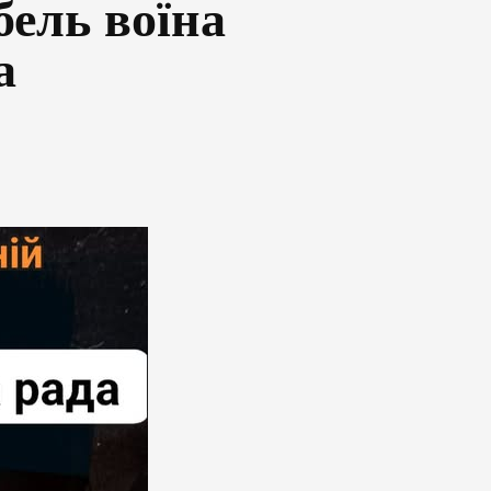
бель воїна
а