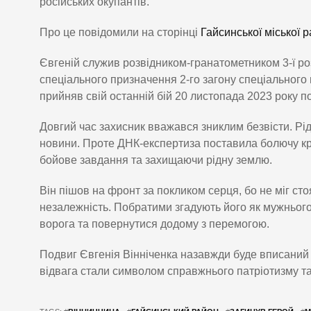
російських окупантів.
Про це повідомили на сторінці
Гайсинської міської 
Євгеній служив розвідником-гранатометником 3-ї ро
спеціального призначення 2-го загону спеціального
прийняв свій останній бій 20 листопада 2023 року п
Довгий час захисник вважався зниклим безвісти. Рідн
новини. Проте ДНК-експертиза поставила болючу кр
бойове завдання та захищаючи рідну землю.
Він пішов на фронт за покликом серця, бо не міг сто
незалежність. Побратими згадують його як мужнього
ворога та повернутися додому з перемогою.
Подвиг Євгенія Вінніченка назавжди буде вписаний в 
відвага стали символом справжнього патріотизму та