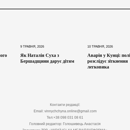
9 ТРАВНЯ, 2026
10 ТРАВНЯ, 2026
ного
Як Наталія Суха з
Аварія у Кунці: пол
Бершадщини дарує дітям
розслідує зіткнення
легковика
Контакти редакції:
Email: vinnychchyna.online@gmail.com
Тел:+38 098 031 08 61
Головний редактор: Голошивець Анастасія