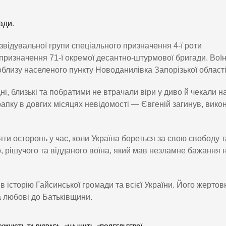
ради
.
звідувальної групи спеціального призначення 4-ї роти
 призначення 71-ї окремої десантно-штурмової бригади. Вої
облизу населеного пункту Новоданилівка Запорізької області
і, близькі та побратими не втрачали віри у диво й чекали н
апку в довгих місяцях невідомості — Євгеній загинув, вико
яти осторонь у час, коли Україна бореться за свою свободу т
, рішучого та відданого воїна, який мав незламне бажання
історію Гайсинської громади та всієї України. Його жертовн
 любові до Батьківщини.