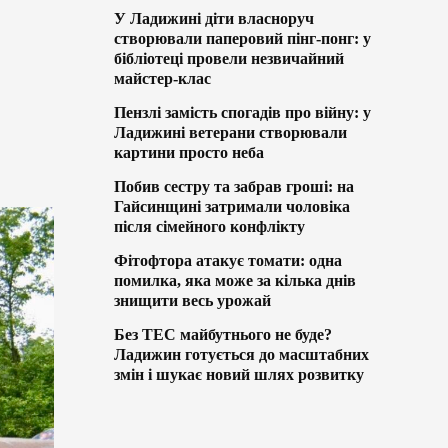
У Ладижині діти власноруч
створювали паперовий пінг-понг: у
бібліотеці провели незвичайний
майстер-клас
Пензлі замість спогадів про війну: у
Ладижині ветерани створювали
картини просто неба
Побив сестру та забрав гроші: на
Гайсинщині затримали чоловіка
після сімейного конфлікту
Фітофтора атакує томати: одна
помилка, яка може за кілька днів
знищити весь урожай
Без ТЕС майбутнього не буде?
Ладижин готується до масштабних
змін і шукає новий шлях розвитку