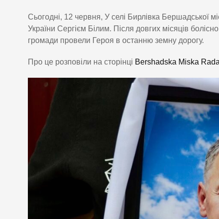
Сьогодні, 12 червня, У селі Бирлівка Бершадської м
України Сергієм Білим. Після довгих місяців болісног
громади провели Героя в останню земну дорогу.
Про це розповіли на сторінці
Bershadska Miska Rad