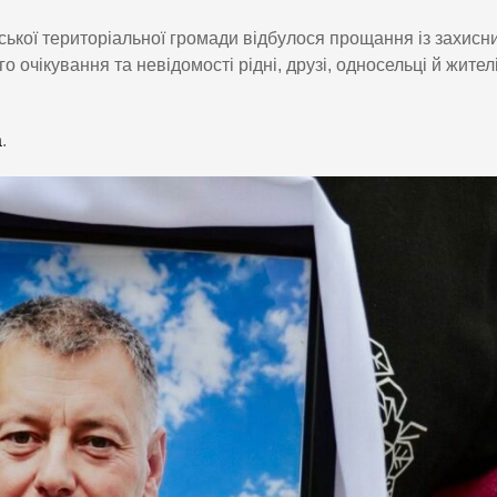
іської територіальної громади відбулося прощання із захисн
о очікування та невідомості рідні, друзі, односельці й жител
a
.