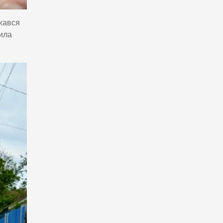
жався
нила