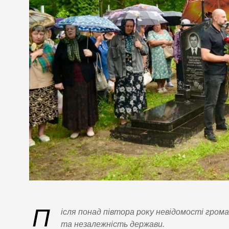
П
ісля понад півтора року невідомості гром
та незалежність держави.