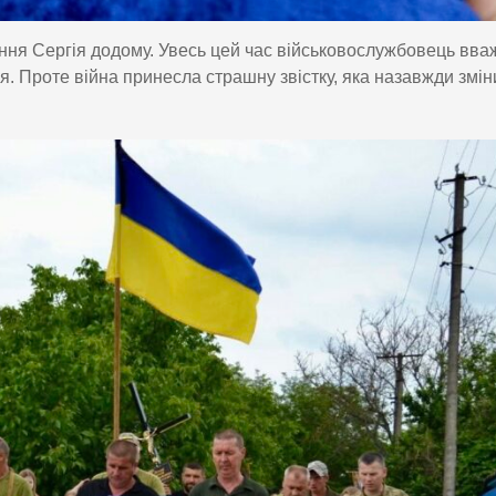
ння Сергія додому. Увесь цей час військовослужбовець вва
я. Проте війна принесла страшну звістку, яка назавжди змі