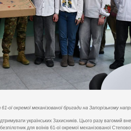
в 61-ої окремої механізованої бригади на Запорізькому напр
дтримувати українських Захисників. Цього разу вагомий вн
безпілотник для воїнів 61-ої окремої механізованої Степово