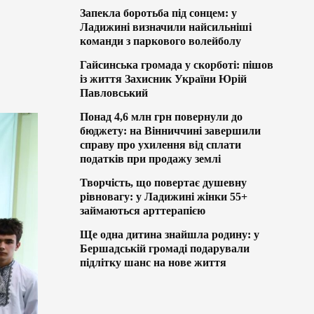
Запекла боротьба під сонцем: у
Ладижині визначили найсильніші
команди з паркового волейболу
Гайсинська громада у скорботі: пішов
із життя Захисник України Юрій
Павловський
Понад 4,6 млн грн повернули до
бюджету: на Вінниччині завершили
справу про ухилення від сплати
податків при продажу землі
Творчість, що повертає душевну
рівновагу: у Ладижині жінки 55+
займаються арттерапією
Ще одна дитина знайшла родину: у
Бершадській громаді подарували
підлітку шанс на нове життя