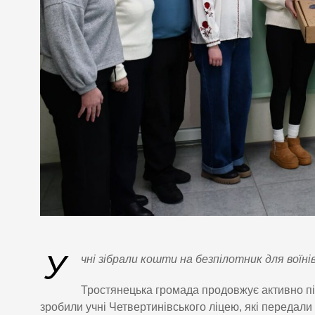
У
чні зібрали кошти на безпілотник для воїні
Тростянецька громада продовжує активно пі
зробили учні Четвертинівського ліцею, які передали 