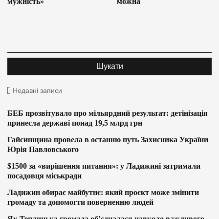
мужність»
можна
Недавні записи
БЕБ прозвітувало про мільярдний результат: детінізація
принесла державі понад 19,5 млрд грн
Гайсинщина провела в останню путь Захисника України
Юрія Павловського
$1500 за «вирішення питання»: у Ладижині затримали
посадовця міськради
Ладижин обирає майбутнє: який проєкт може змінити
громаду та допомогти поверненню людей
Як Теплицька громада об’єдналася навколо важливого