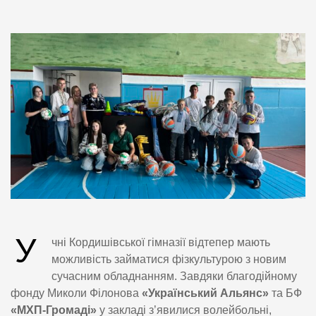
У
чні Кордишівської гімназії відтепер мають
можливість займатися фізкультурою з новим
сучасним обладнанням. Завдяки благодійному
фонду Миколи Філонова
«Український Альянс»
та БФ
«МХП-Громаді»
у закладі з’явилися волейбольні,