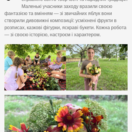
Маленькі учасники заходу вразили своєю
фантазією та вмінням — зі звичайних яблук вони
створили дивовижні композиції: усміхнені фрукти в
розписах, казкові фігурки, яскраві букети. Кожна робота
— зі своєю історією, настроєм і характером.