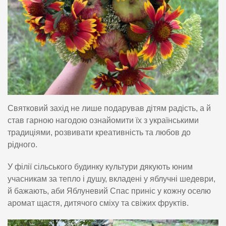
Святковий захід не лише подарував дітям радість, а й
став гарною нагодою ознайомити їх з українськими
традиціями, розвивати креативність та любов до
рідного.
У філії сільського будинку культури дякують юним
учасникам за тепло і душу, вкладені у яблучні шедеври,
й бажають, аби Яблуневий Спас приніс у кожну оселю
аромат щастя, дитячого сміху та свіжих фруктів.