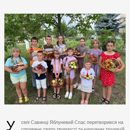
У
селі Савинці Яблуневий Спас перетворився на
справжнє свято творчості та народних традицій.