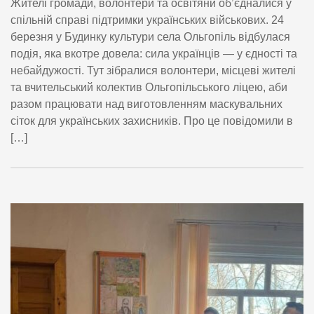
Жителі громади, волонтери та освітяни об’єдналися у
спільній справі підтримки українських військових. 24
березня у Будинку культури села Ольгопіль відбулася
подія, яка вкотре довела: сила українців — у єдності та
небайдужості. Тут зібралися волонтери, місцеві жителі
та вчительський колектив Ольгопільського ліцею, аби
разом працювати над виготовленням маскувальних
сіток для українських захисників. Про це повідомили в
[…]