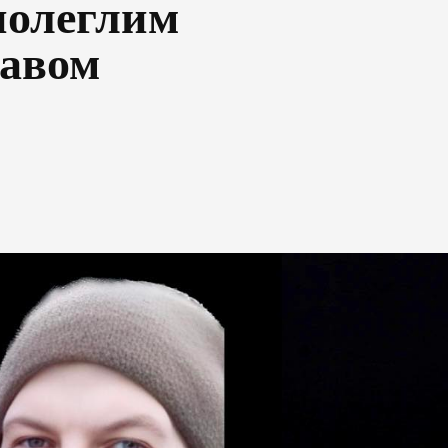
полеглим
лавом