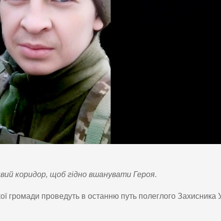
ий коридор, щоб гідно вшанувати Героя.
кої громади проведуть в останню путь полеглого Захисника 