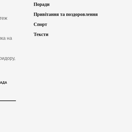
Поради
Привітання та поздоровлення
ртеж
Спорт
Тексти
ика на
ридору,
МАДА