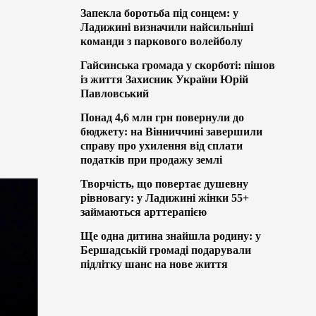
Запекла боротьба під сонцем: у
Ладижині визначили найсильніші
команди з паркового волейболу
Гайсинська громада у скорботі: пішов
із життя Захисник України Юрій
Павловський
Понад 4,6 млн грн повернули до
бюджету: на Вінниччині завершили
справу про ухилення від сплати
податків при продажу землі
Творчість, що повертає душевну
рівновагу: у Ладижині жінки 55+
займаються арттерапією
Ще одна дитина знайшла родину: у
Бершадській громаді подарували
підлітку шанс на нове життя