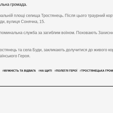
альна громада.
альній площі селища Тростянець. Після цього траурний ко
ди, вулиця Сонячна, 15.
 поминальна служба за загиблим воїном. Поховають Захисн
стянець та села Буди, закликають долучитися до живого ко
аїнського Героя.
#
МУЖНІСТЬ ТА ВІДВАГА
#
НА ЩИТІ
#
ПОЛЕГЛІ ГЕРОЇ
#
ТРОСТЯНЕЦЬКА ГРО