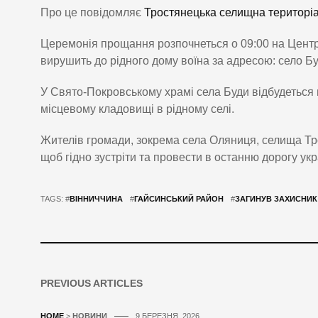
Про це повідомляє
Тростянецька селищна територі
Церемонія прощання розпочнеться о 09:00 на Центр
вирушить до рідного дому воїна за адресою: село Бу
У Свято-Покровському храмі села Буди відбудеться
місцевому кладовищі в рідному селі.
Жителів громади, зокрема села Оляниця, селища Тро
щоб гідно зустріти та провести в останню дорогу укр
TAGS: #
ВІННИЧЧИНА
#
ГАЙСИНСЬКИЙ РАЙОН
#
ЗАГИНУВ ЗАХИСНИК
PREVIOUS ARTICLES
HOME
>
НОВИНИ
9 БЕРЕЗНЯ, 2026