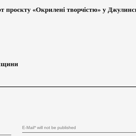
т проєкту «Окрилені творчістю» у Джулинс
инщини