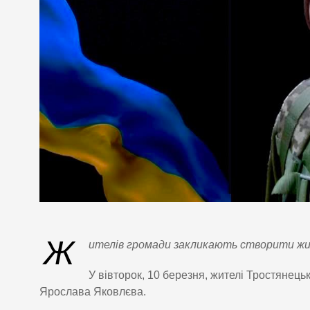
Ж
ителів громади закликають створити жив
У вівторок, 10 березня, жителі Тростянець
Ярослава Яковлєва.