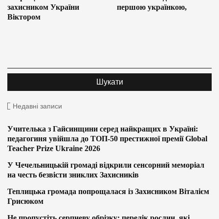
захисником України
першою українкою,
Віктором
Недавні записи
Учителька з Гайсинщини серед найкращих в Україні:
педагогиня увійшла до ТОП-50 престижної премії Global
Teacher Prize Ukraine 2026
У Чечельницькій громаді відкрили сенсорний меморіал
на честь безвісти зниклих Захисників
Теплицька громада попрощалася із Захисником Віталієм
Грисюком
Не пропустіть серпневу обрізку: перелік рослин, які