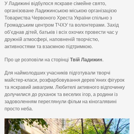
У Ладижині відбулося яскраве сімейне свято,
організоване Ладижинською міською організацією
Товариства Червоного Хреста України спільно з
Громадським центром ТЧХУ та волонтерами. Захід
об’єднав дітей, батьків і всіх охочих провести час у
дружній атмосфері, наповненій творчістю,
активностями та взаємною підтримкою.
Про це розповіли на сторінці
Твій Ладижин
.
Для наймолодших учасників підготували творчі
майстер-класи, розфарбовування дерев’яних фігурок
та яскравий аквагрим. Любителі активного відпочинку
долучилися до руханок та веселих ігор, а родини із
задоволенням переглянули фільм на кіногалявині
просто неба.