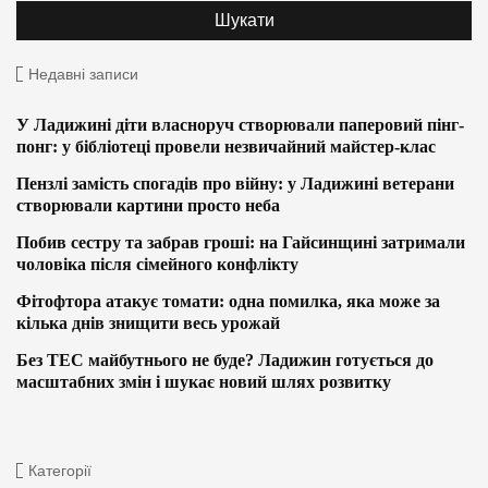
Недавні записи
У Ладижині діти власноруч створювали паперовий пінг-
понг: у бібліотеці провели незвичайний майстер-клас
Пензлі замість спогадів про війну: у Ладижині ветерани
створювали картини просто неба
Побив сестру та забрав гроші: на Гайсинщині затримали
чоловіка після сімейного конфлікту
Фітофтора атакує томати: одна помилка, яка може за
кілька днів знищити весь урожай
Без ТЕС майбутнього не буде? Ладижин готується до
масштабних змін і шукає новий шлях розвитку
Категорії