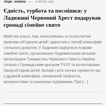
ЛЮДИ
,
НОВИНИ
6 ЛИПНЯ, 2026
Єдність, турбота та посмішки: у
Ладижині Червоний Хрест подарував
громаді сімейне свято
Майстер-класи, ігри, кіногалявина та психологічні
практики об’єднали дітей і дорослих у теплій атмосфері
спільного дозвілля. У Ладижині відбулося яскраве
сімейне свято, організоване Ладижинською міською
організацією Товариства Червоного Хреста України
спільно з Громадським центром ТЧХУ та волонтерами.
Захід об’єднав дітей, батьків і всіх охочих провести час
у дружній атмосфері, наповненій творчістю,
активностями та взаємною підтримкою. Про […]