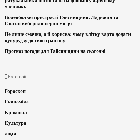
рятувальники поспішили на допомогу 4-річному
хлопчику
Волейбольні пристрасті Гайсинщини: Ладижин та
Гайсин вибороли перші місця
Не лише смачна, а й корисна: чому влітку варто додати
кукурудзу до свого раціону
Прогноз погоди для Гайсинщини на сьогодні
Категорії
Гороскоп
Економіка
Кримінал
Культура
люди