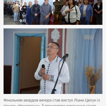
Фінальним акордом вечора став виступ Ліани Цвігун із
піснею «Нескорена». Її проникливе виконання стало