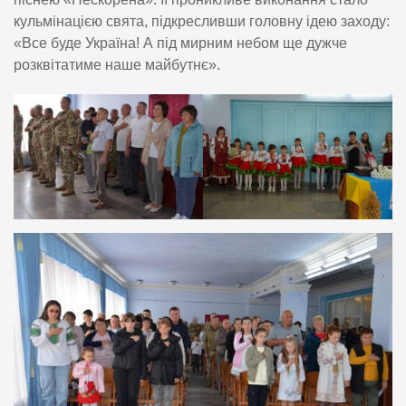
кульмінацією свята, підкресливши головну ідею заходу:
«Все буде Україна! А під мирним небом ще дужче
розквітатиме наше майбутнє».