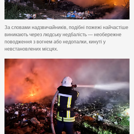
За словами надзвичайників, подібні пожежі найчастіше
виникають через людську недбалість — необережне
поводження з вогнем або недопалки, кинуті у
невстановлених місцях.