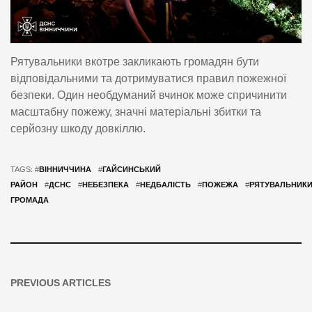
Рятувальники вкотре закликають громадян бути
відповідальними та дотримуватися правил пожежної
безпеки. Один необдуманий вчинок може спричинити
масштабну пожежу, значні матеріальні збитки та
серйозну шкоду довкіллю.
TAGS: #
ВІННИЧЧИНА
#
ГАЙСИНСЬКИЙ
РАЙОН
#
ДСНС
#
НЕБЕЗПЕКА
#
НЕДБАЛІСТЬ
#
ПОЖЕЖА
#
РЯТУВАЛЬНИК
ГРОМАДА
PREVIOUS ARTICLES