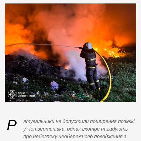
Р
ятувальники не допустили поширення пожежі
у Четвертинівка, однак вкотре нагадують
про небезпеку необережного поводження з