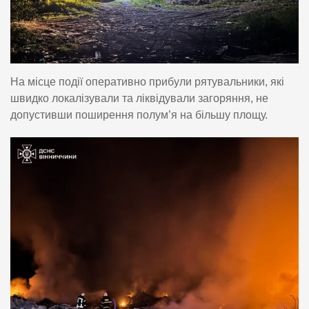
На місце події оперативно прибули рятувальники, які
швидко локалізували та ліквідували загоряння, не
допустивши поширення полум’я на більшу площу.