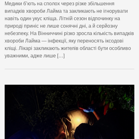
Медики б’ють на сполох через різке збільшення
випадків хвороби Лайма та закликають не ігнорувати
навіть один укус кліща. Літній сезон відпочинку на
природі приніс не лише сонячні дні, а й серйозну
небезпеку. На Вінниччині різко зросла кількість випадків
хвороби Лайма — інфекції, яку переносять іксодові
кліщі. Лікарі закликають жителів області бути особливо
уважними, адже лише […]