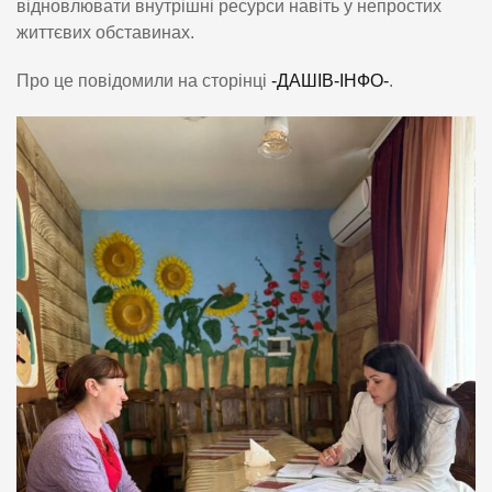
відновлювати внутрішні ресурси навіть у непростих
життєвих обставинах.
Про це повідомили на сторінці
-ДАШІВ-ІНФО-
.