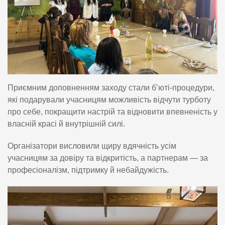
Приємним доповненням заходу стали б’юті-процедури,
які подарували учасницям можливість відчути турботу
про себе, покращити настрій та відновити впевненість у
власній красі й внутрішній силі.
Організатори висловили щиру вдячність усім
учасницям за довіру та відкритість, а партнерам — за
професіоналізм, підтримку й небайдужість.