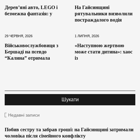
Дерев’яні авто, LEGO і
На Гайсинщині
безмежна фантазія: у
рятувальники визволили
постраждалого водія
29 ЧЕРВНЯ, 2026
1 ЛИПНЯ, 2026
Військовослужбовиця з
«Наступною жертвою
Бершаді на псевдо
може стати дитина»: хаос
“Калина” отримала
із
Недавні записи
Побив сестру та забрав гроші: на Гайсинщині затримали
чоловіка після сімейного конфлікту