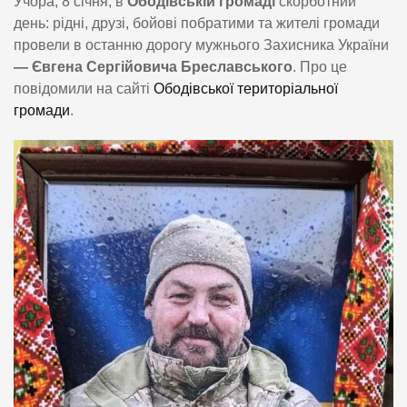
Учора, 8 січня, в
Ободівській громаді
скорботний
день: рідні, друзі, бойові побратими та жителі громади
провели в останню дорогу мужнього Захисника України
— Євгена Сергійовича Бреславського
. Про це
повідомили на сайті
Ободівської територіальної
громади
.