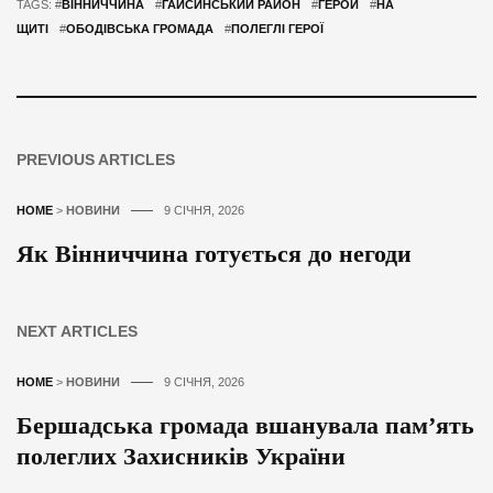
TAGS: #
ВІННИЧЧИНА
#
ГАЙСИНСЬКИЙ РАЙОН
#
ГЕРОЙ
#
НА
ЩИТІ
#
ОБОДІВСЬКА ГРОМАДА
#
ПОЛЕГЛІ ГЕРОЇ
PREVIOUS ARTICLES
HOME
>
НОВИНИ
9 СІЧНЯ, 2026
Як Вінниччина готується до негоди
NEXT ARTICLES
HOME
>
НОВИНИ
9 СІЧНЯ, 2026
Бершадська громада вшанувала пам’ять
полеглих Захисників України