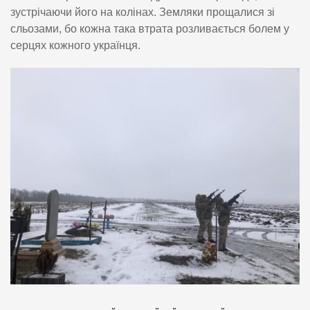
зустрічаючи його на колінах. Земляки прощалися зі
сльозами, бо кожна така втрата розливається болем у
серцях кожного українця.