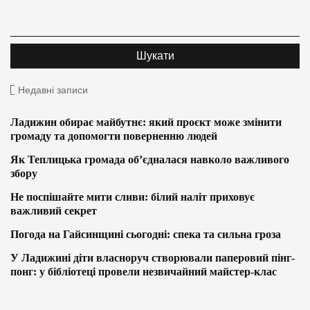
Недавні записи
Ладижин обирає майбутнє: який проєкт може змінити
громаду та допомогти поверненню людей
Як Теплицька громада об’єдналася навколо важливого
збору
Не поспішайте мити сливи: білий наліт приховує
важливий секрет
Погода на Гайсинщині сьогодні: спека та сильна гроза
У Ладижині діти власноруч створювали паперовий пінг-
понг: у бібліотеці провели незвичайний майстер-клас