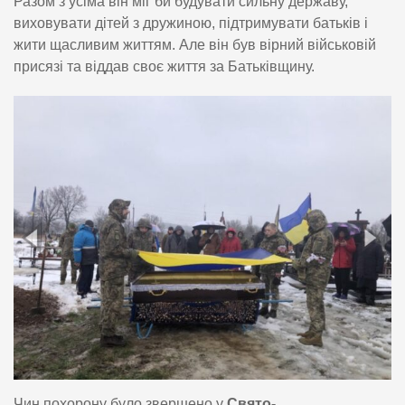
Разом з усіма він міг би будувати сильну державу,
виховувати дітей з дружиною, підтримувати батьків і
жити щасливим життям. Але він був вірний військовій
присязі та віддав своє життя за Батьківщину.
Чин похорону було звершено у
Свято-