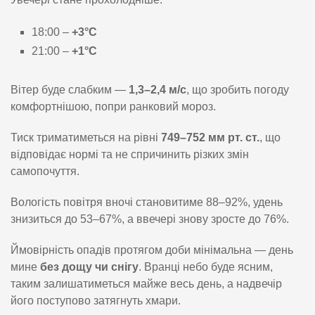
18:00 –
+3°C
21:00 –
+1°C
Вітер буде слабким —
1,3–2,4 м/с
, що зробить погоду
комфортнішою, попри ранковий мороз.
Тиск триматиметься на рівні
749–752 мм рт. ст.
, що
відповідає нормі та не спричинить різких змін
самопочуття.
Вологість повітря вночі становитиме 88–92%, удень
знизиться до 53–67%, а ввечері знову зросте до 76%.
Ймовірність опадів протягом доби мінімальна — день
мине
без дощу чи снігу
. Вранці небо буде ясним,
таким залишатиметься майже весь день, а надвечір
його поступово затягнуть хмари.