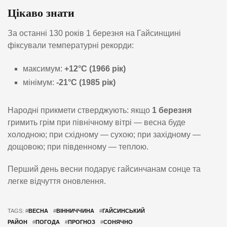
Цікаво знати
За останні 130 років 1 березня на Гайсинщині
фіксували температурні рекорди:
максимум:
+12°C (1966 рік)
мінімум:
-21°C (1985 рік)
Народні прикмети стверджують: якщо
1 березня
гримить грім при північному вітрі — весна буде
холодною; при східному — сухою; при західному —
дощовою; при південному — теплою.
Перший день весни подарує гайсинчанам сонце та
легке відчуття оновлення.
TAGS: #
ВЕСНА
#
ВІННИЧЧИНА
#
ГАЙСИНСЬКИЙ
РАЙОН
#
ПОГОДА
#
ПРОГНОЗ
#
СОНЯЧНО