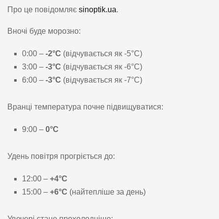
Про це повідомляє
sinoptik.ua
.
Вночі буде морозно:
0:00 –
-2°C
(відчувається як -5°C)
3:00 –
-3°C
(відчувається як -6°C)
6:00 –
-3°C
(відчувається як -7°C)
Вранці температура почне підвищуватися:
9:00 –
0°C
Удень повітря прогріється до:
12:00 –
+4°C
15:00 –
+6°C
(найтепліше за день)
Увечері стане прохолодніше: