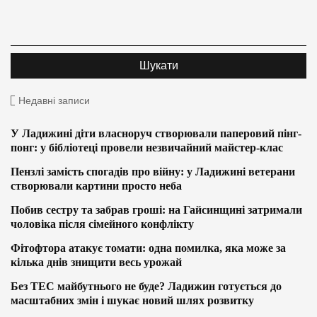
Недавні записи
У Ладижині діти власноруч створювали паперовий пінг-
понг: у бібліотеці провели незвичайний майстер-клас
Пензлі замість спогадів про війну: у Ладижині ветерани
створювали картини просто неба
Побив сестру та забрав гроші: на Гайсинщині затримали
чоловіка після сімейного конфлікту
Фітофтора атакує томати: одна помилка, яка може за
кілька днів знищити весь урожай
Без ТЕС майбутнього не буде? Ладижин готується до
масштабних змін і шукає новий шлях розвитку