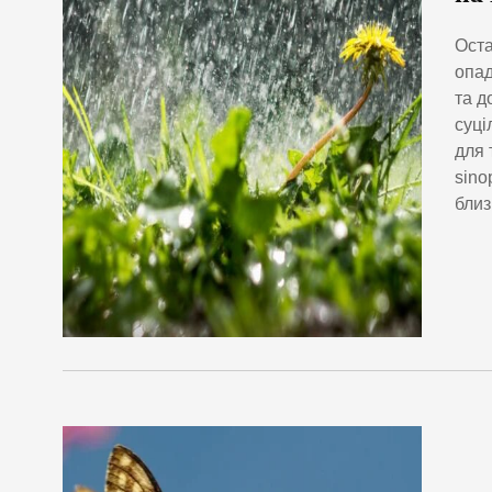
Оста
опад
та д
суці
для 
sino
близ