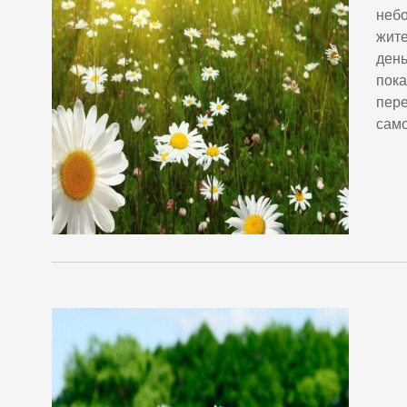
небо
жите
день
пока
пере
само