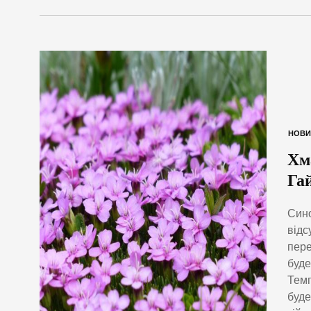
НОВИ
Хм
Гай
Сино
відс
пере
буде
Темп
буде