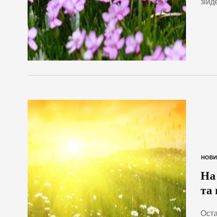
зійд
НОВИ
На
та
Оста