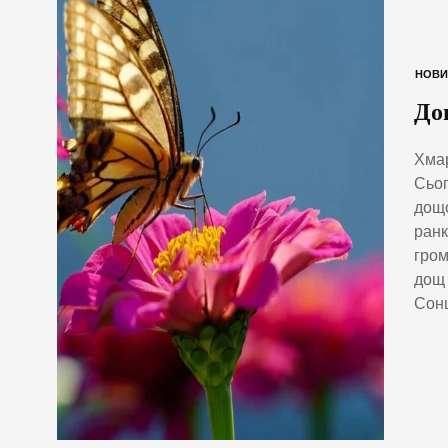
НОВИ
До
Хмар
Сьог
дощо
ранк
гром
дощ 
Сонц