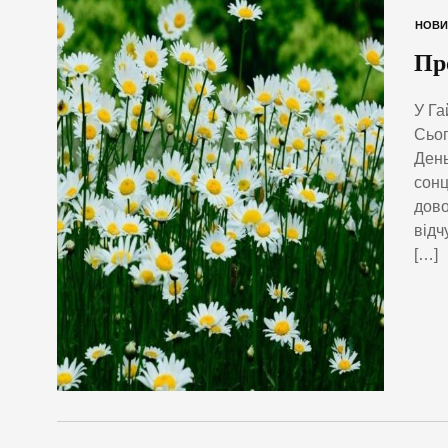
НОВИ
Пр
У Га
Сьог
День
сонц
дово
відч
[…]