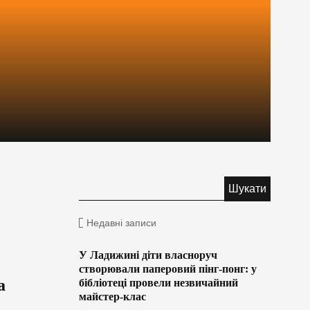
Недавні записи
У Ладижині діти власноруч
створювали паперовий пінг-понг: у
а
бібліотеці провели незвичайний
майстер-клас