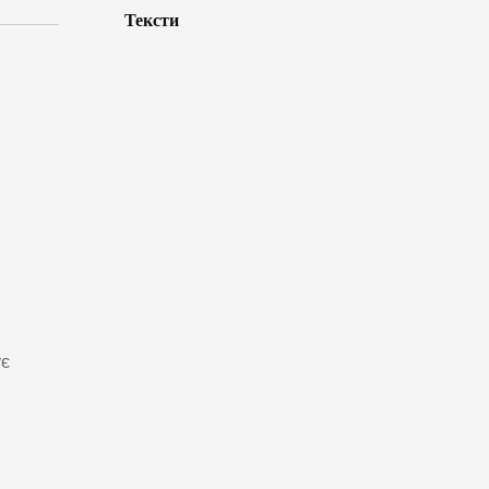
Тексти
ує