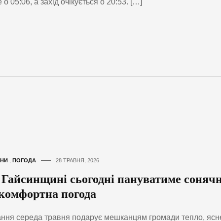
е о 05:06, а захід очікується о 20:53. […]
НИ
,
ПОГОДА
28 ТРАВНЯ, 2026
 Гайсинщині сьогодні пануватиме соняч
 комфортна погода
ння середа травня подарує мешканцям громади тепло, ясн