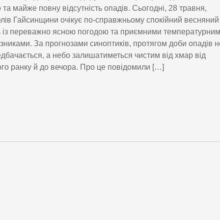
 та майже повну відсутність опадів. Сьогодні, 28 травня,
лів Гайсинщини очікує по-справжньому спокійний весняний
 із переважно ясною погодою та приємними температурни
зниками. За прогнозами синоптиків, протягом доби опадів н
дбачається, а небо залишатиметься чистим від хмар від
го ранку й до вечора. Про це повідомили […]