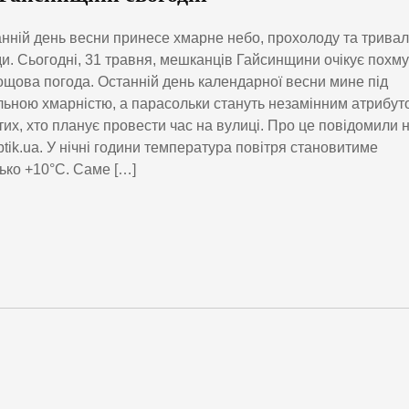
нній день весни принесе хмарне небо, прохолоду та тривал
и. Сьогодні, 31 травня, мешканців Гайсинщини очікує похм
ощова погода. Останній день календарної весни мине під
льною хмарністю, а парасольки стануть незамінним атрибут
тих, хто планує провести час на вулиці. Про це повідомили 
ptik.ua. У нічні години температура повітря становитиме
ько +10°C. Саме […]