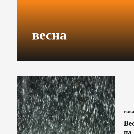
весна
НОВИ
Ве
на