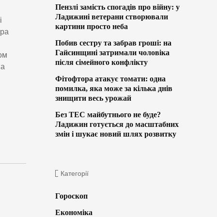
Пензлі замість спогадів про війну: у
Ладижині ветерани створювали
і
картини просто неба
ура
Побив сестру та забрав гроші: на
Гайсинщині затримали чоловіка
ом
після сімейного конфлікту
на
Фітофтора атакує томати: одна
помилка, яка може за кілька днів
знищити весь урожай
Без ТЕС майбутнього не буде?
Ладижин готується до масштабних
змін і шукає новий шлях розвитку
Категорії
Гороскоп
Економіка