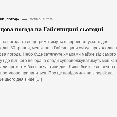
НИ
,
ПОГОДА
30 ТРАВНЯ, 2026
щова погода на Гайсинщині сьогодні
на погода та дощі триматимуться впродовж усього дня.
одні, 30 травня, мешканців Гайсинщини очікує прохолодна 
ва погода. Небо буде затягнуте хмарами майже від самого
у і до пізнього вечора, а опади супроводжуватимуть мешкан
ади протягом більшої частини дня. Лише ближче до вечора
поступово припиниться. Про це повідомили на sinoptik.ua.
е цього дня зійде […]