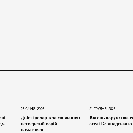
25 СІЧНЯ, 2026
21 ГРУДНЯ, 2025
сні
Двісті доларів за мовчання:
Вогонь поруч: поже
ду,
нетверезий водій
оселі Бершадського
намагався