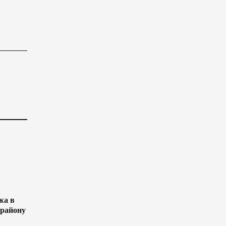
жа в
 району