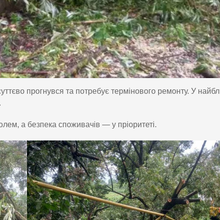
суттєво прогнувся та потребує термінового ремонту. У найб
.
олем, а безпека споживачів — у пріоритеті.