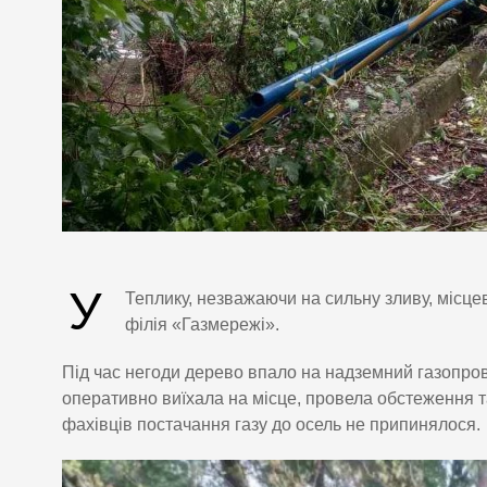
У
Теплику, незважаючи на сильну зливу, місце
філія «Газмережі».
Під час негоди дерево впало на надземний газопров
оперативно виїхала на місце, провела обстеження 
фахівців постачання газу до осель не припинялося.