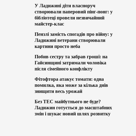
У Ладижині діти власноруч
створювали паперовий пінг-понг: у
бібліотеці провели незвичайний
майстер-клас
Пензлі замість спогадів про війну: у
Ладижині ветерани створювали
картини просто неба
Побив сестру та забрав гроші: на
Гайсинщині затримали чоловіка
після сімейного конфлікту
Фітофтора атакує томати: одна
помилка, яка може за кілька днів
знищити весь урожай
Без ТЕС майбутнього не буде?
Ладижин готується до масштабних
змін і шукає новий шлях розвитку