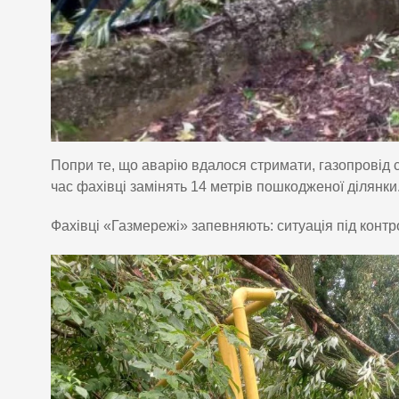
Попри те, що аварію вдалося стримати, газопровід 
час фахівці замінять 14 метрів пошкодженої ділянки
Фахівці «Газмережі» запевняють: ситуація під контр