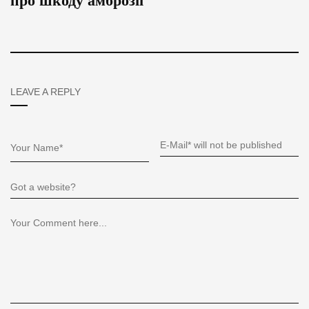
про шкоду амброзії
LEAVE A REPLY