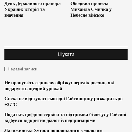
День Державного прапора
Ободівка провела
України: історія та
Михайла Смичка у
значення
Небесне військо
Недавні записи
Не пропустіть серпневу обрізку: перелік рослин, які
подарують щедрий урожай
Спека не відступає: сьогодні Гайсинщину розжарить до
+37°C
Податки, цифрові сервіси та підтримка бізнесу: у Гайсині
відбувся відкритий діалог із підприємцями
Ладижинські Хутори попрощалися з молодим