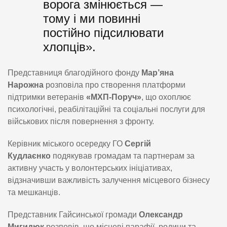
ворога змінюється —
тому і ми повинні
постійно підсилювати
хлопців».
Представниця благодійного фонду
Мар’яна
Нарожна
розповіла про створення платформи
підтримки ветеранів
«МХП-Поруч»
, що охоплює
психологічні, реабілітаційні та соціальні послуги для
військових після повернення з фронту.
Керівник міського осередку ГО
Сергій
Кудлаєнко
подякував громадам та партнерам за
активну участь у волонтерських ініціативах,
відзначивши важливість залучення місцевого бізнесу
та мешканців.
Представник Гайсинської громади
Олександр
Мигидюк
розповів, що місцеві парафії, родини та