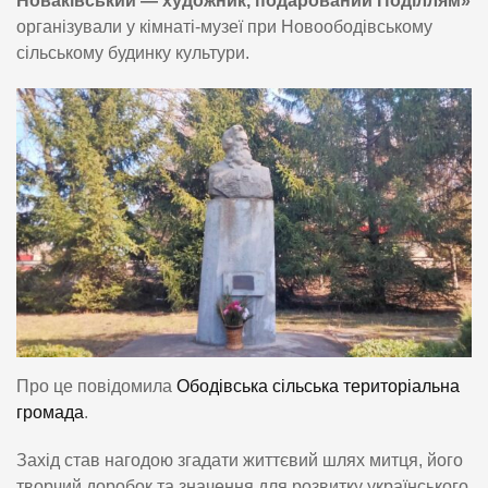
Новаківський — художник, подарований Поділлям»
організували у кімнаті-музеї при Новоободівському
сільському будинку культури.
Про це повідомила
Ободівська сільська територіальна
громада
.
Захід став нагодою згадати життєвий шлях митця, його
творчий доробок та значення для розвитку українського