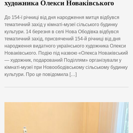
художника Олекси Новаківського
До 154-ї річниці від дня народження митця відбувся
тематичний захід у кімнаті-музеї сільського будинку
культури. 14 березня в селі Нова Ободівка відбувся
тематичний захід, присвячений 154-й річниці від дня
народження видатного українського художника Олекси
Новаківського. Подію під назвою «Олекса Новаківський
— художник, подарований Поділлям» організували у
кімнаті-музеї при Новоободівському сільському будинку
культури. Про це повідомила […]