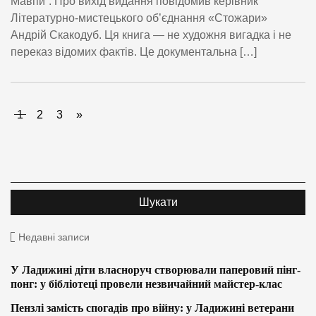
Мавпи”. Про вихід видання повідомив керівник
Літературно-мистецького об’єднання «Стожари»
Андрій Скакодуб. Ця книга — не художня вигадка і не
переказ відомих фактів. Це документальна […]
1
2
3
»
Недавні записи
У Ладижині діти власноруч створювали паперовий пінг-
понг: у бібліотеці провели незвичайний майстер-клас
Пензлі замість спогадів про війну: у Ладижині ветерани