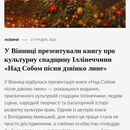
НОВИНИ
27 ГРУДНЯ, 2025
У Вінниці презентували книгу про
культурну спадщину Іллінеччини
«Над Собом пісня дзвінко лине»
У Вінниці відбулася презентація книги «Над Собом
пісня дзвінко лине» — унікального видання,
присвяченого культурній спадщині Іллінеччини, людям
сцени, народній творчості та багаторічній історії
розвитку культури краю. Одним із авторів книги
є Володимир Іжевський, для якого ця праця стала не
просто дослідженням, а глибоко особистою сповіддю.