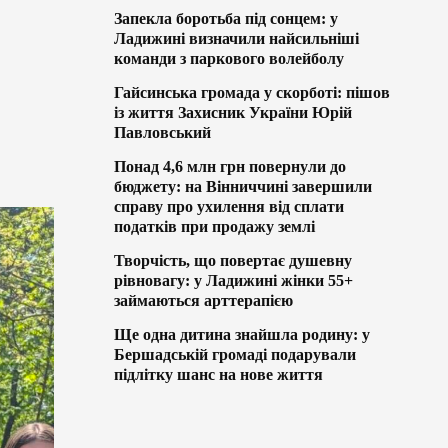
Запекла боротьба під сонцем: у
Ладижині визначили найсильніші
команди з паркового волейболу
Гайсинська громада у скорботі: пішов
із життя Захисник України Юрій
Павловський
Понад 4,6 млн грн повернули до
бюджету: на Вінниччині завершили
справу про ухилення від сплати
податків при продажу землі
Творчість, що повертає душевну
рівновагу: у Ладижині жінки 55+
займаються арттерапією
Ще одна дитина знайшла родину: у
Бершадській громаді подарували
підлітку шанс на нове життя