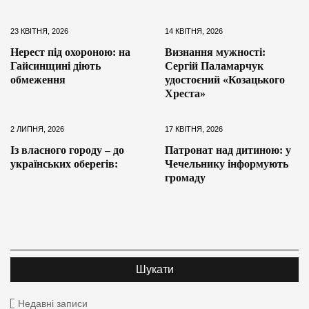
23 КВІТНЯ, 2026
14 КВІТНЯ, 2026
Нерест під охороною: на
Визнання мужності:
Гайсинщині діють
Сергій Паламарчук
обмеження
удостоєний «Козацького
Хреста»
2 ЛИПНЯ, 2026
17 КВІТНЯ, 2026
Із власного городу – до
Патронат над дитиною: у
українських оберегів:
Чечельнику інформують
громаду
Недавні записи