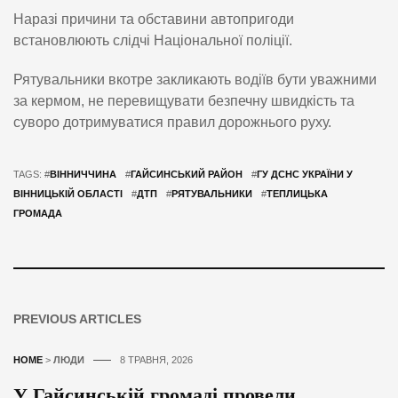
Наразі причини та обставини автопригоди
встановлюють слідчі Національної поліції.
Рятувальники вкотре закликають водіїв бути уважними
за кермом, не перевищувати безпечну швидкість та
суворо дотримуватися правил дорожнього руху.
TAGS: #
ВІННИЧЧИНА
#
ГАЙСИНСЬКИЙ РАЙОН
#
ГУ ДСНС УКРАЇНИ У
ВІННИЦЬКІЙ ОБЛАСТІ
#
ДТП
#
РЯТУВАЛЬНИКИ
#
ТЕПЛИЦЬКА
ГРОМАДА
PREVIOUS ARTICLES
HOME
>
ЛЮДИ
8 ТРАВНЯ, 2026
У Гайсинській громаді провели