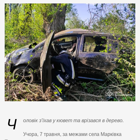
Ч
оловік з’їхав у кювет та врізався в дерево.
Учора, 7 травня, за межами села Марківка