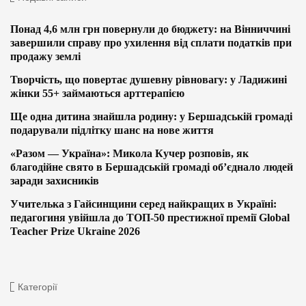
Понад 4,6 млн грн повернули до бюджету: на Вінниччині
завершили справу про ухилення від сплати податків при
продажу землі
Творчість, що повертає душевну рівновагу: у Ладижині
жінки 55+ займаються арттерапією
Ще одна дитина знайшла родину: у Бершадській громаді
подарували підлітку шанс на нове життя
«Разом — Україна»: Микола Кучер розповів, як
благодійне свято в Бершадській громаді об’єднало людей
заради захисників
Учителька з Гайсинщини серед найкращих в Україні:
педагогиня увійшла до ТОП-50 престижної премії Global
Teacher Prize Ukraine 2026
Категорії