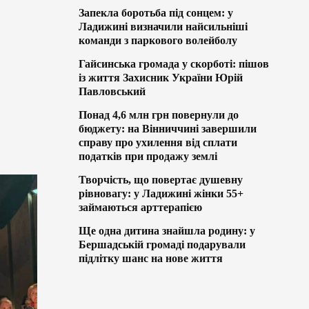
Запекла боротьба під сонцем: у
Ладижині визначили найсильніші
команди з паркового волейболу
Гайсинська громада у скорботі: пішов
із життя Захисник України Юрій
Павловський
Понад 4,6 млн грн повернули до
бюджету: на Вінниччині завершили
справу про ухилення від сплати
податків при продажу землі
Творчість, що повертає душевну
рівновагу: у Ладижині жінки 55+
займаються арттерапією
Ще одна дитина знайшла родину: у
Бершадській громаді подарували
підлітку шанс на нове життя