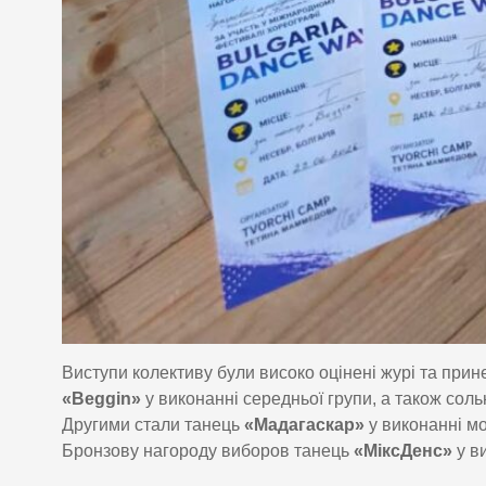
Виступи колективу були високо оцінені журі та прин
«Beggin»
у виконанні середньої групи, а також сол
Другими стали танець
«Мадагаскар»
у виконанні мо
Бронзову нагороду виборов танець
«МіксДенс»
у в