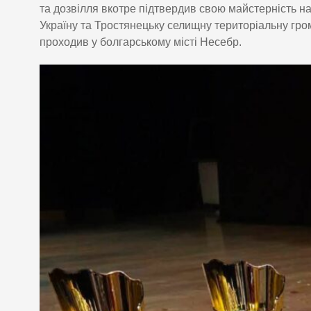
та дозвілля вкотре підтвердив свою майстерність на
Україну та Тростянецьку селищну територіальну г
проходив у болгарському місті Несебр.