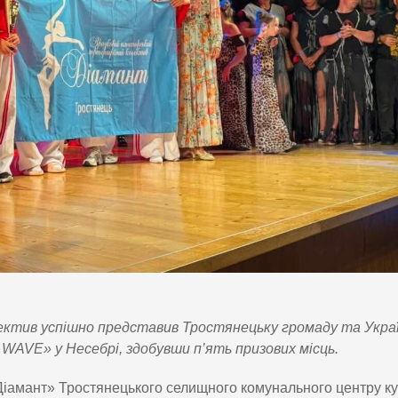
ектив успішно представив Тростянецьку громаду та Украї
AVE» у Несебрі, здобувши п’ять призових місць.
Діамант» Тростянецького селищного комунального центру к