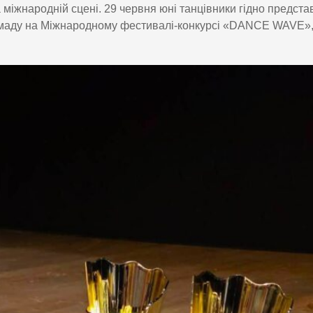
 міжнародній сцені. 29 червня юні танцівники гідно предста
ромаду на Міжнародному фестивалі-конкурсі «DANCE WAVE»