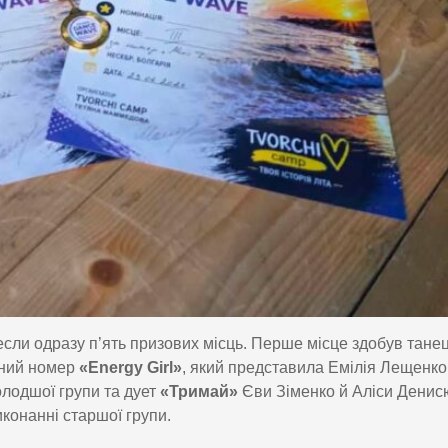
если одразу п’ять призових місць. Перше місце здобув тане
ьний номер
«Energy Girl»
, який представила Емілія Лещенко
лодшої групи та дует
«Тримай»
Єви Зіменко й Аліси Денис
иконанні старшої групи.