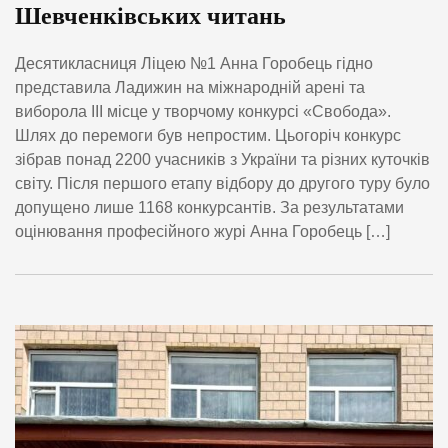
Шевченківських читань
Десятикласниця Ліцею №1 Анна Горобець гідно
представила Ладижин на міжнародній арені та
виборола ІІІ місце у творчому конкурсі «Свобода».
Шлях до перемоги був непростим. Цьогоріч конкурс
зібрав понад 2200 учасників з України та різних куточків
світу. Після першого етапу відбору до другого туру було
допущено лише 1168 конкурсантів. За результатами
оцінювання професійного журі Анна Горобець […]