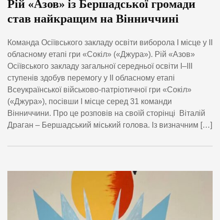
Рій «Азов» із Бершадської громади
став найкращим на Вінниччині
Команда Осіївського закладу освіти виборола І місце у ІІ
обласному етапі гри «Сокіл» («Джура»). Рій «Азов»
Осіївського закладу загальної середньої освіти І–ІІІ
ступенів здобув перемогу у ІІ обласному етапі
Всеукраїнської військово-патріотичної гри «Сокіл»
(«Джура»), посівши І місце серед 31 команди
Вінниччини. Про це розповів на своїй сторінці Віталій
Драган – Бершадський міський голова. Із визначним […]