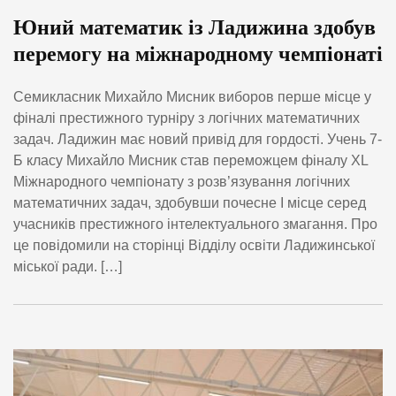
Юний математик із Ладижина здобув
перемогу на міжнародному чемпіонаті
Семикласник Михайло Мисник виборов перше місце у
фіналі престижного турніру з логічних математичних
задач. Ладижин має новий привід для гордості. Учень 7-
Б класу Михайло Мисник став переможцем фіналу XL
Міжнародного чемпіонату з розв’язування логічних
математичних задач, здобувши почесне І місце серед
учасників престижного інтелектуального змагання. Про
це повідомили на сторінці Відділу освіти Ладижинської
міської ради. […]