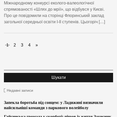
Міжнародному конкурсі еколого-валеологічної
спрямованості «Шлях до мрії», що відбувся у Києві.
Про це повідомили на сторінці Флоринський заклад
загольної середньої освіти І-ІІ ступенів. Цьогоріч […]
1
2
3
4
»
Недавні записи
Запекла боротьба під сонцем: у Ладижині визначили
найсильніші команди з паркового волейболу
Гайсинська громада у скорботі: пішов із життя Захисник