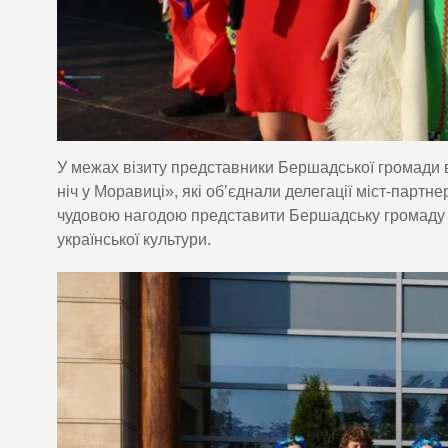
У межах візиту представники Бершадської громади в
ніч у Моравиці», які об’єднали делегації міст-партне
чудовою нагодою представити Бершадську громаду й
української культури.