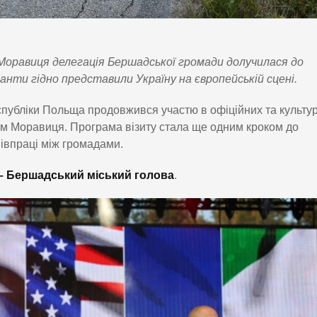
 Моравиця делегація Бершадської громади долучилася до
анти гідно представили Україну на європейській сцені.
спубліки Польща продовжився участю в офіційних та культу
ом Моравиця. Програма візиту стала ще одним кроком до
івпраці між громадами.
 – Бершадський міський голова
.