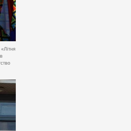
 «Літня
ав
тство